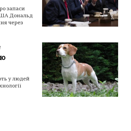
ро запаси
США Дональд
ня через
е
ію
ють у людей
хнології