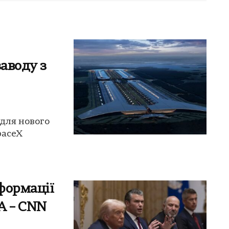
заводу з
 для нового
paceX
формації
А – CNN