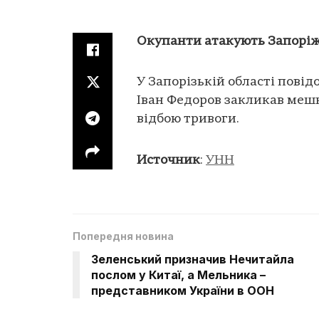
Окупанти атакують Запорі
У Запорізькій області пові
Іван Федоров закликав меш
відбою тривоги.
Источник
:
УНН
Попередня новина
Зеленський призначив Нечитайла
послом у Китаї, а Мельника –
представником України в ООН