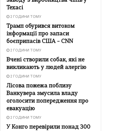
заводу з виробництва чіпів у
Техасі
2 ГОДИНИ ТОМУ
Трамп обурився витоком
інформації про запаси
боєприпасів США – CNN
2 ГОДИНИ ТОМУ
Вчені створили собак, які не
викликають у людей алергію
2 ГОДИНИ ТОМУ
Лісова пожежа поблизу
Ванкувера змусила владу
оголосити попередження про
евакуацію
2 ГОДИНИ ТОМУ
У Конго перевірили понад 300