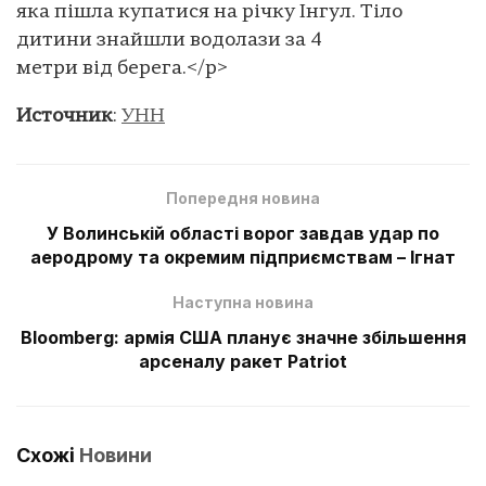
яка пішла купатися на річку Інгул. Тіло
дитини знайшли водолази за 4
метри від берега.</p>
Источник
:
УНН
Попередня новина
У Волинській області ворог завдав удар по
аеродрому та окремим підприємствам – Ігнат
Наступна новина
Bloomberg: армія США планує значне збільшення
арсеналу ракет Patriot
Схожі
Новини