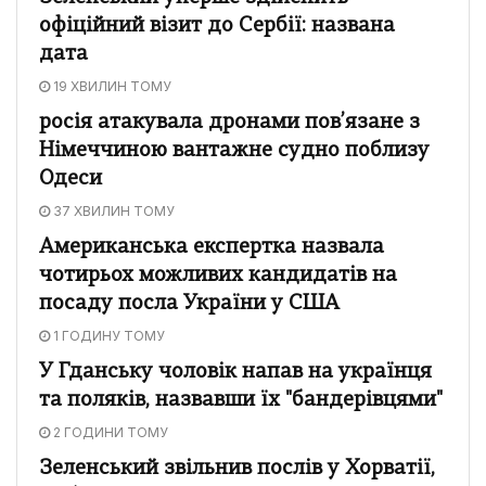
офіційний візит до Сербії: названа
дата
19 ХВИЛИН ТОМУ
росія атакувала дронами пов’язане з
Німеччиною вантажне судно поблизу
Одеси
37 ХВИЛИН ТОМУ
Американська експертка назвала
чотирьох можливих кандидатів на
посаду посла України у США
1 ГОДИНУ ТОМУ
У Гданську чоловік напав на українця
та поляків, назвавши їх "бандерівцями"
2 ГОДИНИ ТОМУ
Зеленський звільнив послів у Хорватії,