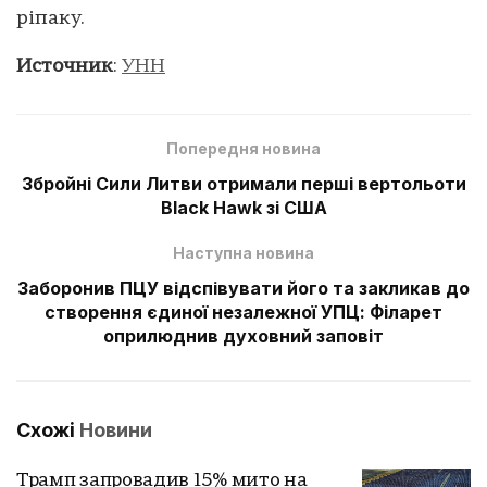
ріпаку.
Источник
:
УНН
Попередня новина
Збройні Сили Литви отримали перші вертольоти
Black Hawk зі США
Наступна новина
Заборонив ПЦУ відспівувати його та закликав до
створення єдиної незалежної УПЦ: Філарет
оприлюднив духовний заповіт
Схожі
Новини
Трамп запровадив 15% мито на