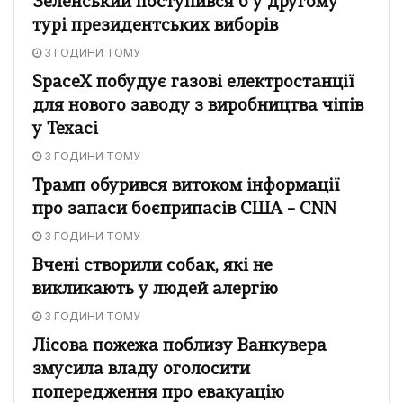
Зеленський поступився б у другому
турі президентських виборів
3 ГОДИНИ ТОМУ
SpaceX побудує газові електростанції
для нового заводу з виробництва чіпів
у Техасі
3 ГОДИНИ ТОМУ
Трамп обурився витоком інформації
про запаси боєприпасів США – CNN
3 ГОДИНИ ТОМУ
Вчені створили собак, які не
викликають у людей алергію
3 ГОДИНИ ТОМУ
Лісова пожежа поблизу Ванкувера
змусила владу оголосити
попередження про евакуацію