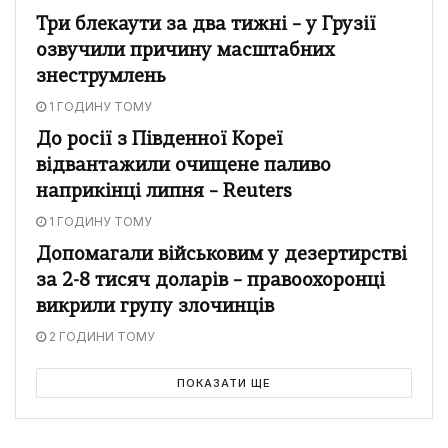
Три блекаути за два тижні – у Грузії
озвучили причину масштабних
знеструмлень
1 ГОДИНУ ТОМУ
До росії з Південної Кореї
відвантажили очищене паливо
наприкінці липня – Reuters
1 ГОДИНУ ТОМУ
Допомагали військовим у дезертирстві
за 2-8 тисяч доларів – правоохоронці
викрили групу злочинців
2 ГОДИНИ ТОМУ
ПОКАЗАТИ ЩЕ