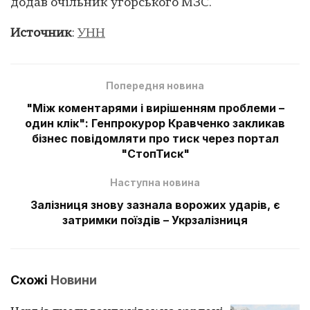
додав очільник угорського МЗС.
Источник
:
УНН
Попередня новина
"Між коментарями і вирішенням проблеми –
один клік": Генпрокурор Кравченко закликав
бізнес повідомляти про тиск через портал
"СтопТиск"
Наступна новина
Залізниця знову зазнала ворожих ударів, є
затримки поїздів – Укрзалізниця
Схожі
Новини