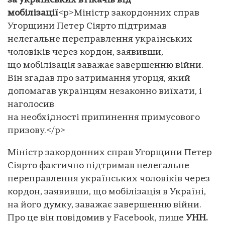
за українських втікачів від
мобілізації
<p>Міністр закордонних справ
Угорщини Петер Сіярто підтримав
нелегальне переправлення українських
чоловіків через кордон, заявивши,
що мобілізація заважає завершенню війни.
Він згадав про затримання угорця, який
допомагав українцям незаконно виїхати, і
наголосив
на необхідності припинення примусового
призову.</p>
Міністр закордонних справ Угорщини Петер
Сіярто фактично підтримав нелегальне
переправлення українських чоловіків через
кордон, заявивши, що мобілізація в Україні,
на його думку, заважає завершенню війни.
Про це він повідомив у Facebook, пише
УНН.