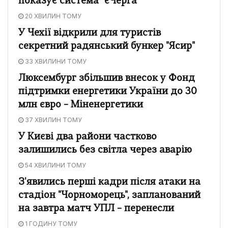
показує система “єЧерга”
20 ХВИЛИН ТОМУ
У Чехії відкрили для туристів
секретний радянський бункер "Ясир"
33 ХВИЛИНИ ТОМУ
Люксембург збільшив внесок у Фонд
підтримки енергетики України до 30
млн євро – Міненергетики
37 ХВИЛИН ТОМУ
У Києві два райони частково
залишились без світла через аварію
54 ХВИЛИНИ ТОМУ
З'явились перші кадри після атаки на
стадіон "Чорноморець", запланований
на завтра матч УПЛ – перенесли
1 ГОДИНУ ТОМУ