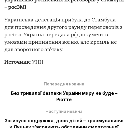
українсько-російських переговорів у Стамбулі
– росЗМІ
Українська делегація прибула до Стамбула
для проведення другого раунду переговорів з
росією. Україна передала рф документ з
умовами припинення вогню, але кремль не
дав зворотного зв’язку.
Источник
:
УНН
Попередня новина
Без тривалої безпеки України миру не буде –
Рютте
Наступна новина
Загинуло подружжя, двоє дітей – травмувалися:
у Луцьку зʼясовують обставини смертельної