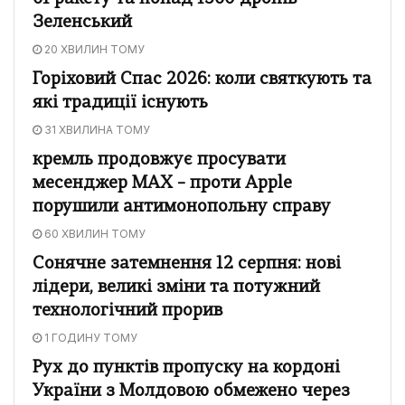
Зеленський
20 ХВИЛИН ТОМУ
Горіховий Спас 2026: коли святкують та
які традиції існують
31 ХВИЛИНА ТОМУ
кремль продовжує просувати
месенджер MAX – проти Apple
порушили антимонопольну справу
60 ХВИЛИН ТОМУ
Сонячне затемнення 12 серпня: нові
лідери, великі зміни та потужний
технологічний прорив
1 ГОДИНУ ТОМУ
Рух до пунктів пропуску на кордоні
України з Молдовою обмежено через