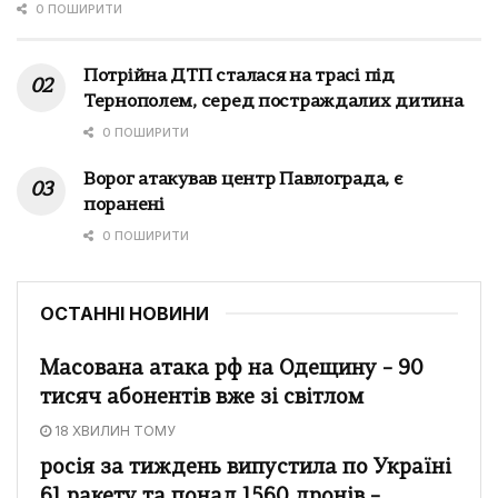
0 ПОШИРИТИ
Потрійна ДТП сталася на трасі під
Тернополем, серед постраждалих дитина
0 ПОШИРИТИ
Ворог атакував центр Павлограда, є
поранені
0 ПОШИРИТИ
ОСТАННІ НОВИНИ
Масована атака рф на Одещину – 90
тисяч абонентів вже зі світлом
18 ХВИЛИН ТОМУ
росія за тиждень випустила по Україні
61 ракету та понад 1560 дронів –