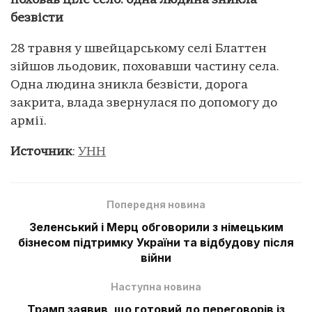
поховав ціле село: одна людина зникла
безвісти
28 травня у швейцарському селі Блаттен
зійшов льодовик, поховавши частину села.
Одна людина зникла безвісти, дорога
закрита, влада звернулася по допомогу до
армії.
Источник
:
УНН
Попередня новина
Зеленський і Мерц обговорили з німецьким
бізнесом підтримку України та відбудову після
війни
Наступна новина
Трамп заявив, що готовий до переговорів із