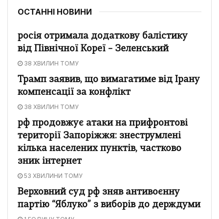
ОСТАННІ НОВИНИ
росія отримала додаткову балістику
від Північної Кореї – Зеленський
38 ХВИЛИН ТОМУ
Трамп заявив, що вимагатиме від Ірану
компенсації за конфлікт
38 ХВИЛИН ТОМУ
рф продовжує атаки на прифронтові
території Запоріжжя: знеструмлені
кілька населених пунктів, частково
зник інтернет
53 ХВИЛИНИ ТОМУ
Верховний суд рф зняв антивоєнну
партію “Яблуко” з виборів до держдуми