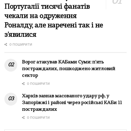
Португалії тисячі фанатів
чекали на одруження
Роналду, але наречені так і не
з'явилися
0 ПОШИРИТИ
Ворог атакував КАБами Суми: п'ять
постраждалих, пошкоджено житловий
сектор
0 ПОШИРИТИ
Харків зазнав масованого удару рф, у
Запоріжжі і районі через російські КАБи 11
постраждалих
0 ПОШИРИТИ