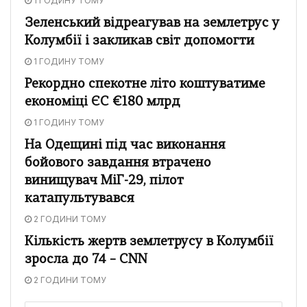
1 ГОДИНУ ТОМУ
Зеленський відреагував на землетрус у
Колумбії і закликав світ допомогти
1 ГОДИНУ ТОМУ
Рекордно спекотне літо коштуватиме
економіці ЄС €180 млрд
1 ГОДИНУ ТОМУ
На Одещині під час виконання
бойового завдання втрачено
винищувач МіГ-29, пілот
катапультувався
2 ГОДИНИ ТОМУ
Кількість жертв землетрусу в Колумбії
зросла до 74 – CNN
2 ГОДИНИ ТОМУ