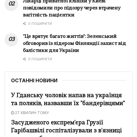
Лікарці приватної клініки у Києві
повідомили про підозру через втрачену
вагітність пацієнтки
0 ПОШИРИТИ
"Це врятує багато життів": Зеленський
обговорив із лідером Фінляндії захист від
балістики для України
0 ПОШИРИТИ
ОСТАННІ НОВИНИ
У Гданську чоловік напав на українця
та поляків, назвавши їх "бандерівцями"
27 ХВИЛИН ТОМУ
Засудженого експрем'єра Грузії
Гарібашвілі госпіталізували з в'язниці