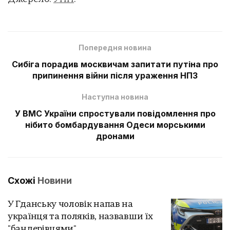
Попередня новина
Сибіга порадив москвичам запитати путіна про
припинення війни після ураження НПЗ
Наступна новина
У ВМС України спростували повідомлення про
нібито бомбардування Одеси морськими
дронами
Схожі
Новини
У Гданську чоловік напав на
українця та поляків, назвавши їх
"бандерівцями"