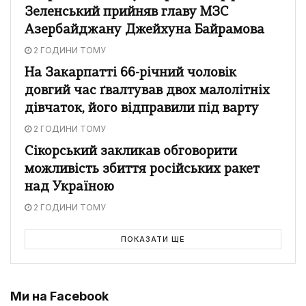
Зеленський прийняв главу МЗС
Азербайджану Джейхуна Байрамова
2 ГОДИНИ ТОМУ
На Закарпатті 66-річний чоловік
довгий час ґвалтував двох малолітніх
дівчаток, його відправили під варту
2 ГОДИНИ ТОМУ
Сікорський закликав обговорити
можливість збиття російських ракет
над Україною
2 ГОДИНИ ТОМУ
ПОКАЗАТИ ЩЕ
Ми на Facebook