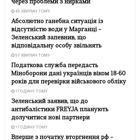
через проблеми з нирками
45 ХВИЛИН ТОМУ
Абсолютно ганебна ситуація із
відсутністю води у Марганці –
Зеленський запевнив, що
відповідальну особу звільнять
57 ХВИЛИН ТОМУ
Податкова служба передасть
Міноборони дані українців віком 18-60
років для перевірки військового обліку
1 ГОДИНУ ТОМУ
Зеленський заявив, що до
антибалістики FREYJA планують
долучитися нові партнери
1 ГОДИНУ ТОМУ
Вперше з початку вторгнення рф –