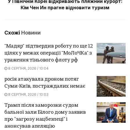
У Північній Кореї відкривають пляжний курорт:
Кім Чен Ин прагне відновити туризм
Схожі
Новини
"Мадяр" підтвердив роботу по ще 12
цілях у межах операції "МоЛоЧКа" з
ураження тіньового флоту рф
8 СЕРПНЯ, 2026 / 10:04
росія атакувала дроном потяг
Суми-Київ, постраждалих немає
8 СЕРПНЯ, 2026 / 10:03
Трамп після заморозки судом
бальної зали Білого дому заявив
про "загрозу нацбезпеці" і
анонсував апеляцію