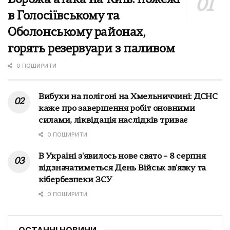
в Голосіївському та
Оболонському районах,
горять резервуари з паливом
0 ПОШИРИТИ
Вибухи на полігоні на Хмельниччині: ДСНС
каже про завершення робіт оновними
силами, ліквідація наслідків триває
0 ПОШИРИТИ
В Україні з'явилось нове свято – 8 серпня
відзначатиметься День Військ зв'язку та
кібербезпеки ЗСУ
0 ПОШИРИТИ
ОСТАННІ НОВИНИ