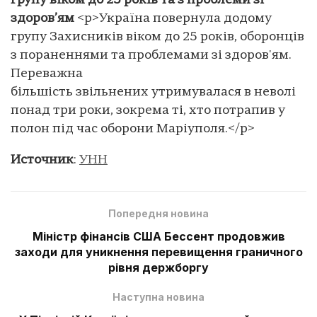
групу віком до 25 років та з проблеми зі
здоров’ям
<p>Україна повернула додому
групу Захисників віком до 25 років, оборонців
з пораненнями та проблемами зі здоров'ям.
Переважна
більшість звільнених утримувалася в неволі
понад три роки, зокрема ті, хто потрапив у
полон під час оборони Маріуполя.</p>
Источник
:
УНН
Попередня новина
Міністр фінансів США Бессент продовжив
заходи для уникнення перевищення граничного
рівня держборгу
Наступна новина