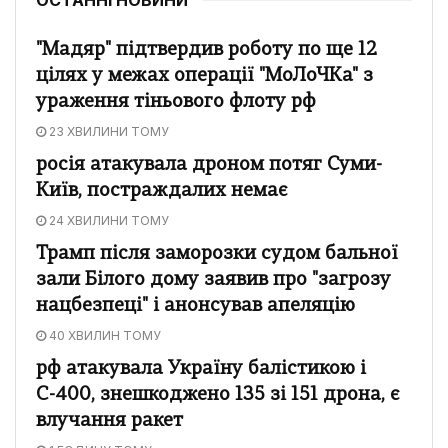
"Мадяр" підтвердив роботу по ще 12
цілях у межах операції "МоЛоЧКа" з
ураження тіньового флоту рф
23 ХВИЛИНИ ТОМУ
росія атакувала дроном потяг Суми-
Київ, постраждалих немає
24 ХВИЛИНИ ТОМУ
Трамп після заморозки судом бальної
зали Білого дому заявив про "загрозу
нацбезпеці" і анонсував апеляцію
40 ХВИЛИН ТОМУ
рф атакувала Україну балістикою і
С-400, знешкоджено 135 зі 151 дрона, є
влучання ракет