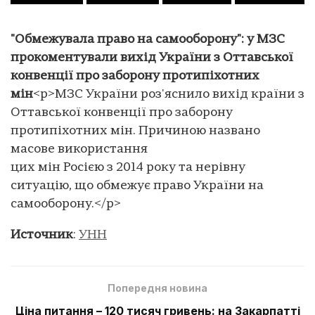
"Обмежувала право на самооборону": у МЗС
прокоментували вихід України з Оттавської
конвенції про заборону протипіхотних
мін
<p>МЗС України роз'яснило вихід країни з
Оттавської конвенції про заборону
протипіхотних мін. Причиною названо
масове використання
цих мін Росією з 2014 року та нерівну
ситуацію, що обмежує право України на
самооборону.</p>
Источник
:
УНН
Попередня новина
Ціна питання – 120 тисяч гривень: на Закарпатті