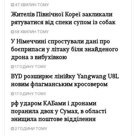
47 ХВИЛИН ТОМУ
Жителів Північної Кореї закликали
рятуватися від спеки супом із собак
58 ХВИЛИН ТОМУ
У Німеччині спростували дані про
боєприпаси у літаку біля знайденого
дрона з вибухівкою
1 ГОДИНУ ТОМУ
BYD розширює лінійку Yangwang U8L
новим флагманським кросовером
1 ГОДИНУ ТОМУ
рф ударом КАБами і дронами
поранила двох у Сумах, в області
знищила поштове відділення
2 ГОДИНИ ТОМУ