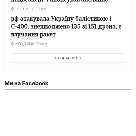
нацбезпеці" і анонсував апеляцію
1 ГОДИНУ ТОМУ
рф атакувала Україну балістикою і
С-400, знешкоджено 135 зі 151 дрона, є
влучання ракет
2 ГОДИНИ ТОМУ
ПОКАЗАТИ ЩЕ
Ми на Facebook