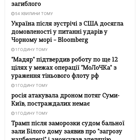
загиблого
54 ХВИЛИНИ ТОМУ
Україна після зустрічі з США досягла
домовленості у питанні ударів у
Чорному морі – Bloomberg
1 ГОДИНУ ТОМУ
"Мадяр" підтвердив роботу по ще 12
цілях у межах операції "МоЛоЧКа" з
ураження тіньового флоту рф
1 ГОДИНУ ТОМУ
росія атакувала дроном потяг Суми-
Київ, постраждалих немає
1 ГОДИНУ ТОМУ
Трамп після заморозки судом бальної
зали Білого дому заявив про "загрозу