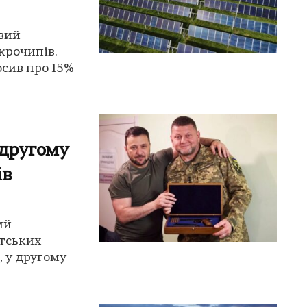
вий
крочипів.
сив про 15%
 другому
ів
ий
нтських
, у другому