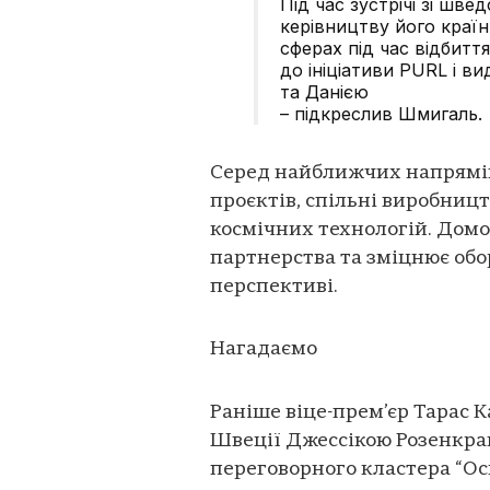
Під час зустрічі зі шв
керівництву його країн
сферах під час відбиття
до ініціативи PURL і в
та Данією
– підкреслив Шмигаль.
Серед найближчих напрямів
проєктів, спільні виробницт
космічних технологій. Домо
партнерства та зміцнює обо
перспективі.
Нагадаємо
Раніше віце-прем’єр Тарас 
Швеції Джессікою Розенкран
переговорного кластера “Ос