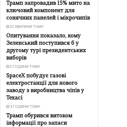
Трамп запровадив 15% мито на
ключовий компонент для
сонячних панелей і мікрочипів
22 ХВИЛИНИ ТОМУ
Опитування показало, кому
Зеленський поступився б у
другому турі президентських
виборів
2 ГОДИНИ ТОМУ
SpaceX побудує газові
електростанції для нового
заводу з виробництва чіпів у
Техасі
3 ГОДИНИ ТОМУ
Трамп обурився витоком
інформації про запаси