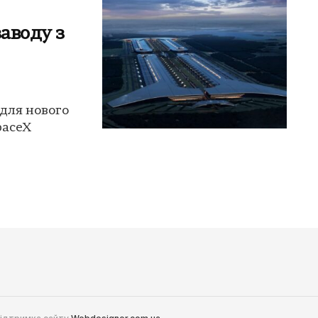
заводу з
 для нового
paceX