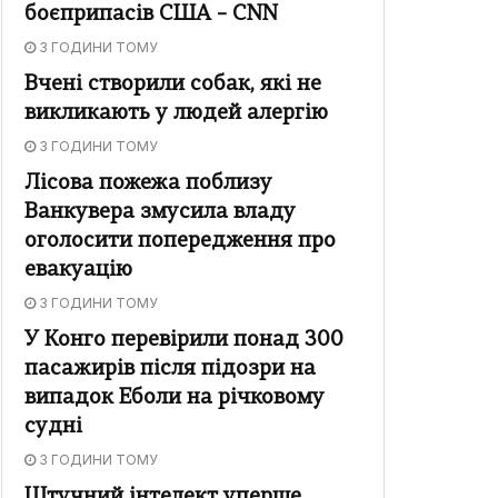
боєприпасів США – CNN
3 ГОДИНИ ТОМУ
Вчені створили собак, які не
викликають у людей алергію
3 ГОДИНИ ТОМУ
Лісова пожежа поблизу
Ванкувера змусила владу
оголосити попередження про
евакуацію
3 ГОДИНИ ТОМУ
У Конго перевірили понад 300
пасажирів після підозри на
випадок Еболи на річковому
судні
3 ГОДИНИ ТОМУ
Штучний інтелект уперше