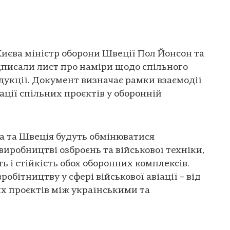
 Києва міністр оборони Швеції Пол Йонсон та
дписали лист про наміри щодо спільного
укції. Документ визначає рамки взаємодії
ації спільних проєктів у оборонній
на та Швеція будуть обмінюватися
виробництві озброєнь та військової техніки,
 і стійкість обох оборонних комплексів.
обітництву у сфері військової авіації – від
их проєктів між українськими та