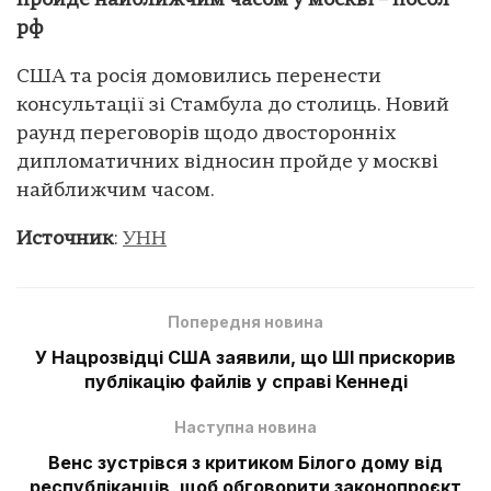
пройде найближчим часом у москві – посол
рф
США та росія домовились перенести
консультації зі Стамбула до столиць. Новий
раунд переговорів щодо двосторонніх
дипломатичних відносин пройде у москві
найближчим часом.
Источник
:
УНН
Попередня новина
У Нацрозвідці США заявили, що ШІ прискорив
публікацію файлів у справі Кеннеді
Наступна новина
Венс зустрівся з критиком Білого дому від
республіканців, щоб обговорити законопроєкт