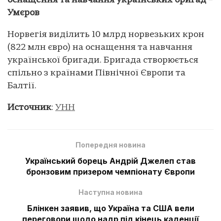
оснащення та навчання українських бригад –
Умєров
Норвегія виділить 10 млрд норвезьких крон
(822 млн євро) на оснащення та навчання
української бригади. Бригада створюється
спільно з країнами Північної Європи та
Балтії.
Источник
:
УНН
Попередня новина
Український борець Андрій Джелеп став
бронзовим призером чемпіонату Європи
Наступна новина
Блінкен заявив, що Україна та США вели
переговори щодо надр під кінець каденції