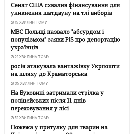
Сенат США схвалив фінансування для
уникнення шатдауну на тлі виборів
15 ХВИЛИН ТОМУ
МВС Польщі назвало "абсурдом і
популізмом" заяви PiS про депортацію
українців
21 ХВИЛИНА ТОМУ
росія атакувала вантажівку Укрпошти
на шляху до Краматорська
35 ХВИЛИН ТОМУ
На Буковині затримали стрілка у
поліцейських після 11 днів
переховування у лісі
51 ХВИЛИНА ТОМУ
Пожежа у притулку для тварин на