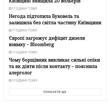
Київщині знищила 20 вольєрів
1 ГОДИНУ ТОМУ
Негода підтопила Буковель та
залишила без світла частину Київщини
1 ГОДИНУ ТОМУ
Європі загрожує дефіцит дизеля
взимку – Bloomberg
1 ГОДИНУ ТОМУ
Чому борщівник викликає сильні опіки
та як діяти після контакту – пояснила
алерголог
1 ГОДИНУ ТОМУ
ПОКАЗАТИ ЩЕ