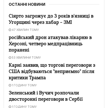
ОСТАННІ НОВИНИ
Сіярто загрожує до 3 років в'язниці в
Угорщині через хабар – ЗМІ
47 ХВИЛИН ТОМУ
російський дрон атакував лікарню в
Херсоні, четверо медпрацівниць
поранені
53 ХВИЛИНИ ТОМУ
Карні заявив, що торгові переговори з
США відбуваються "неприємно" після
критики Трампа
1 ГОДИНУ ТОМУ
Зеленський і Вучич розпочали
двосторонні переговори в Сербії
1 ГОДИНУ ТОМУ