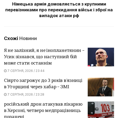
Німецька армія домовляється з крупними
перевізниками про перекидання військ і зброї на
випадок атаки рф
Схожі
Новини
Я не залізний, я не інопланетянин –
Усик зізнався, що наступний бій
може стати останнім
7 СЕРПНЯ, 2026 / 23:44
Сіярто загрожує до 3 років в'язниці
в Угорщині через хабар – ЗМІ
7 СЕРПНЯ, 2026 / 23:28
російський дрон атакував лікарню
в Херсоні, четверо медпрацівниць
поранені