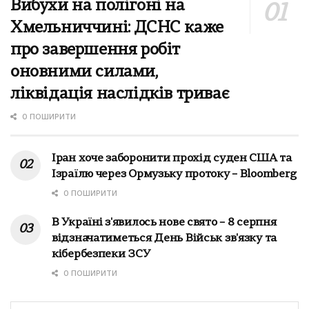
Вибухи на полігоні на
Хмельниччині: ДСНС каже
про завершення робіт
оновними силами,
ліквідація наслідків триває
0 ПОШИРИТИ
Іран хоче заборонити прохід суден США та
Ізраїлю через Ормузьку протоку – Bloomberg
0 ПОШИРИТИ
В Україні з'явилось нове свято – 8 серпня
відзначатиметься День Військ зв'язку та
кібербезпеки ЗСУ
0 ПОШИРИТИ