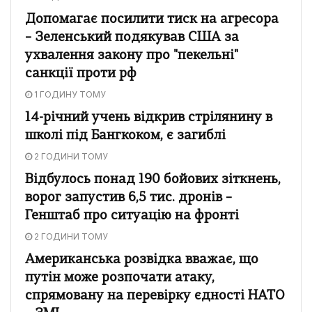
Допомагає посилити тиск на агресора
– Зеленський подякував США за
ухвалення закону про "пекельні"
санкції проти рф
1 ГОДИНУ ТОМУ
14-річний учень відкрив стрілянину в
школі під Бангкоком, є загиблі
2 ГОДИНИ ТОМУ
Відбулось понад 190 бойових зіткнень,
ворог запустив 6,5 тис. дронів –
Генштаб про ситуацію на фронті
2 ГОДИНИ ТОМУ
Американська розвідка вважає, що
путін може розпочати атаку,
спрямовану на перевірку єдності НАТО