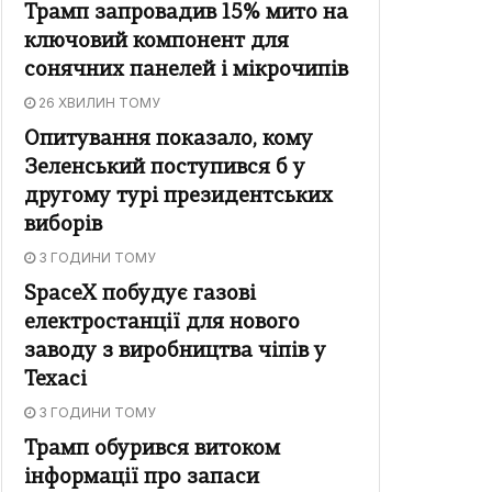
Трамп запровадив 15% мито на
ключовий компонент для
сонячних панелей і мікрочипів
26 ХВИЛИН ТОМУ
Опитування показало, кому
Зеленський поступився б у
другому турі президентських
виборів
3 ГОДИНИ ТОМУ
SpaceX побудує газові
електростанції для нового
заводу з виробництва чіпів у
Техасі
3 ГОДИНИ ТОМУ
Трамп обурився витоком
інформації про запаси