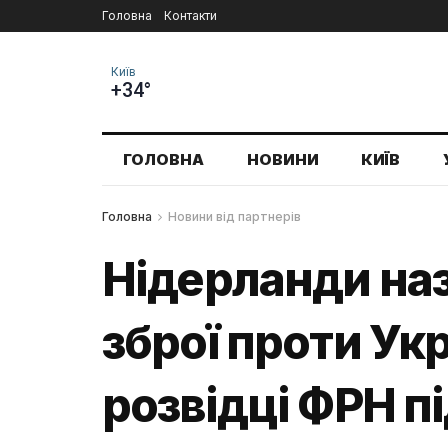
Головна
Контакти
Київ
+34°
ГОЛОВНА
НОВИНИ
КИЇВ
Головна
Новини від партнерів
Нідерланди наз
зброї проти Ук
розвідці ФРН п