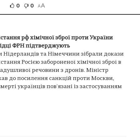
A
0
0
В
A
тання рф хімічної зброї проти України
відці ФРН підтверджують
и Нідерландів та Німеччини зібрали докази
ання Росією забороненої хімічної зброї в
задушливої речовини з дронів. Міністр
кав до посилення санкцій проти Москви,
ерті українців пов'язані із застосуванням