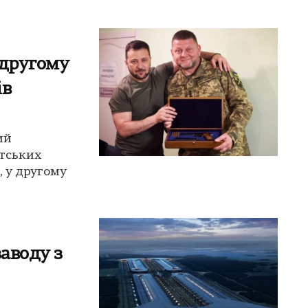
 другому
ів
ий
нтських
, у другому
заводу з