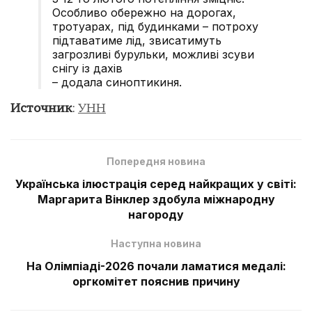
Особливо обережно на дорогах,
тротуарах, під будинками – потроху
підтаватиме лід, звисатимуть
загрозливі бурульки, можливі зсуви
снігу із дахів
– додала синоптикиня.
Источник
:
УНН
Попередня новина
Українська ілюстрація серед найкращих у світі:
Маргарита Вінклер здобула міжнародну
нагороду
Наступна новина
На Олімпіаді-2026 почали ламатися медалі:
оргкомітет пояснив причину