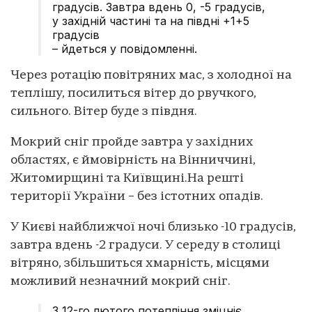
градусів. Завтра вдень 0, -5 градусів,
у західній частині та на півдні +1+5
градусів
– йдеться у повідомленні.
Через ротацію повітряних мас, з холодної на
теплішу, посилиться вітер до рвучкого,
сильного. Вітер буде з півдня.
Мокрий сніг пройде завтра у західних
областях, є ймовірність на Вінниччині,
Житомирщині та Київщині.На решті
території України – без істотних опадів.
У Києві найближчої ночі близько -10 градусів,
завтра вдень -2 градуси. У середу в столиці
вітряно, збільшиться хмарність, місцями
можливий незначний мокрий сніг.
З 12-го лютого потепління зміцніє.