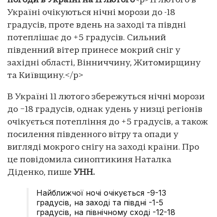
погоди в Україні на 11 лютого
<p>11 лютого в
Україні очікуються нічні морози до -18
градусів, проте вдень на заході та півдні
потеплішає до +5 градусів. Сильний
південний вітер принесе мокрий сніг у
західні області, Вінниччину, Житомирщину
та Київщину.</p>
В Україні 11 лютого збережуться нічні морози
до −18 градусів, однак удень у низці регіонів
очікується потепління до +5 градусів, а також
посилення південного вітру та опади у
вигляді мокрого снігу на заході країни. Про
це повідомила синоптикиня Наталка
Діденко, пише
УНН.
Найближчої ночі очікується -9-13
градусів, на заході та півдні -1-5
градусів, на північному сході -12-18