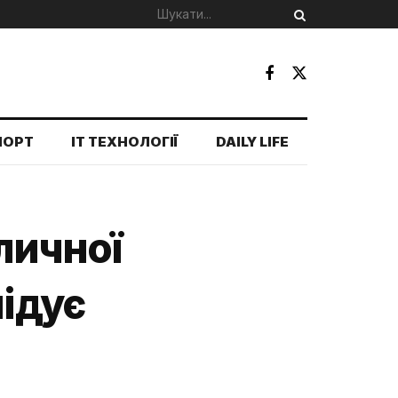
ПОРТ
IT ТЕХНОЛОГІЇ
DAILY LIFE
оличної
лідує