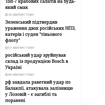
Топ-7 крабових салатів на будь-
який смак
35 ХВИЛИН ТОМУ
Зеленський підтвердив
ураження двох російських НПЗ,
катерів і суден "тіньового
флоту"
57 ХВИЛИН ТОМУ
російський удар зруйнував
склад із продукцією Bosch в
Україні
58 ХВИЛИН ТОМУ
рф завдала ракетний удар по
Балаклії, атакувала залізницю
у Лозовій – є загиблі та
поранені