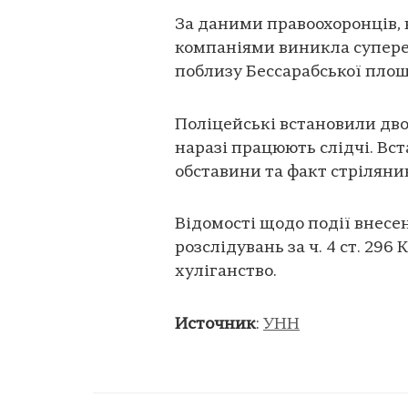
За даними правоохоронців, 
компаніями виникла супереч
поблизу Бессарабської площ
Поліцейські встановили дво
наразі працюють слідчі. Вс
обставини та факт стріляни
Відомості щодо події внесе
розслідувань за ч. 4 ст. 29
хуліганство.
Источник
:
УНН