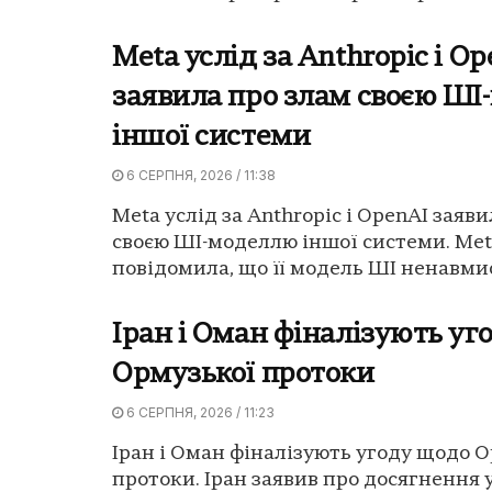
Meta услід за Anthropic і O
заявила про злам своєю Ш
іншої системи
6 СЕРПНЯ, 2026 / 11:38
Meta услід за Anthropic і OpenAI заяв
своєю ШІ-моделлю іншої системи. Me
повідомила, що її модель ШІ ненавмис
Іран і Оман фіналізують уг
Ормузької протоки
6 СЕРПНЯ, 2026 / 11:23
Іран і Оман фіналізують угоду щодо 
протоки. Іран заявив про досягнення 