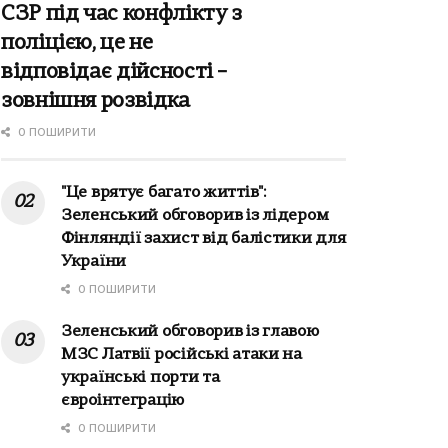
СЗР під час конфлікту з
поліцією, це не
відповідає дійсності –
зовнішня розвідка
0 ПОШИРИТИ
"Це врятує багато життів":
Зеленський обговорив із лідером
Фінляндії захист від балістики для
України
0 ПОШИРИТИ
Зеленський обговорив із главою
МЗС Латвії російські атаки на
українські порти та
євроінтеграцію
0 ПОШИРИТИ