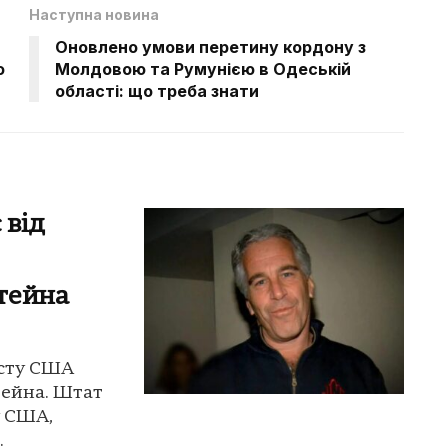
Наступна новина
Оновлено умови перетину кордону з
о
Молдовою та Румунією в Одеській
області: що треба знати
 від
тейна
юсту США
тейна. Штат
у США,
.