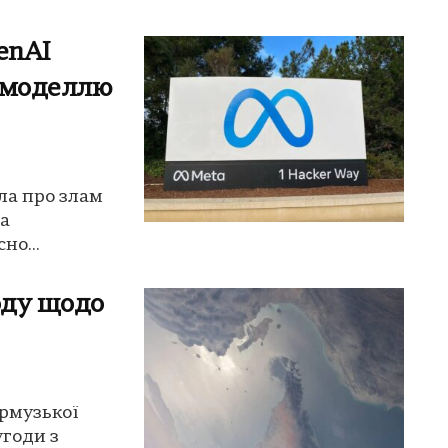
penAI
І-моделлю
ила про злам
ta
но...
оду щодо
Ормузької
угоди з