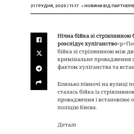
21 ГРУДНЯ, 2025 / 11:17
в
НОВИНИ ВІД ПАРТНЕРІ
Нічна бійка зі стріялниною 
розслідує хуліганство
<p>По
бійка зі стріляниною між д
кримінальне провадження 
фактом хуліганства та вста
Близько півночі на вулиці 
сталась бійка із стріялнино
провадження і встановлює 
поліцію Києва.
Деталі