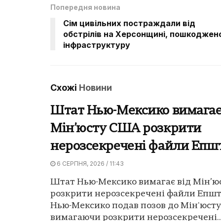
Попередня новина
Сім цивільних постраждали від
обстрілів на Херсонщині, пошкоджен
інфраструктуру
Схожі
Новини
Штат Нью-Мексико вимагає
Мін’юсту США розкрити
нерозсекречені файли Епш
6 СЕРПНЯ, 2026 / 11:43
Штат Нью-Мексико вимагає від Мін’
розкрити нерозсекречені файли Епш
Нью-Мексико подав позов до Мін'юст
вимагаючи розкрити нерозсекречені..