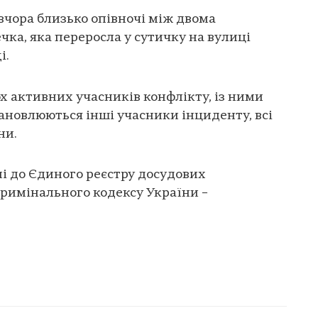
вчора близько опівночі між двома
ка, яка переросла у сутичку на вулиці
і.
х активних учасників конфлікту, із ними
тановлюються інші учасники інциденту, всі
ни.
ні до Єдиного реєстру досудових
6 Кримінального кодексу України –