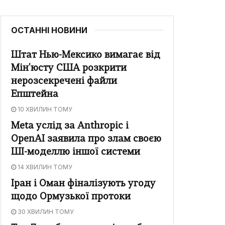
ОСТАННІ НОВИНИ
Штат Нью-Мексико вимагає від
Мін’юсту США розкрити
нерозсекречені файли
Епштейна
10 ХВИЛИН ТОМУ
Meta услід за Anthropic і
OpenAI заявила про злам своєю
ШІ-моделлю іншої системи
14 ХВИЛИН ТОМУ
Іран і Оман фіналізують угоду
щодо Ормузької протоки
30 ХВИЛИН ТОМУ