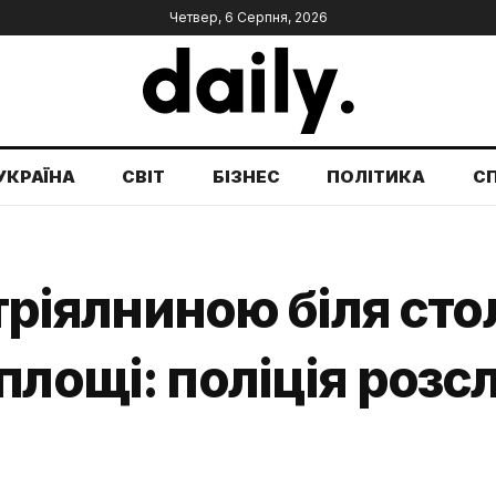
Четвер, 6 Серпня, 2026
УКРАЇНА
СВІТ
БІЗНЕС
ПОЛІТИКА
С
стріялниною біля ст
площі: поліція розс