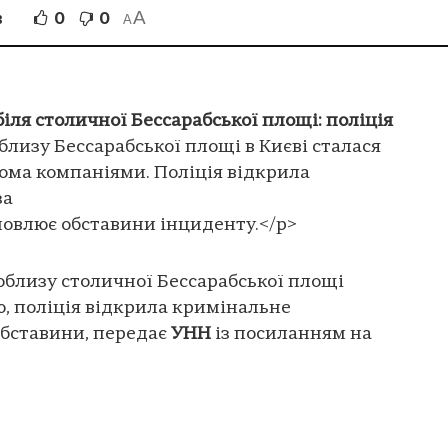
A
0
0
В
A
біля столичної Бессарабської площі: поліція
близу Бессарабської площі в Києві сталася
вома компаніями. Поліція відкрила
за
новлює обставини інциденту.</p>
поблизу столичної Бессарабської площі
ю, поліція відкрила кримінальне
обставини, передає
УНН
із посиланням на