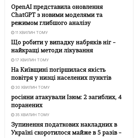
OpenAI представила оновлення
ChatGPT з новими моделями та
режимом глибшого аналізу
11 ХВИЛИН ТОМУ
Що робити у випадку набряків ніг –
найкращі методи лікування
17 ХВИЛИН ТОМУ
На Київщині погіршилася якість
повітря у низці населених пунктів
30 ХВИЛИН ТОМУ
росіяни атакували Ізюм: 2 загиблих, 4
поранених
35 ХВИЛИН ТОМУ
Зупинення податкових накладних в
Україні скоротилося майже в 5 разів –