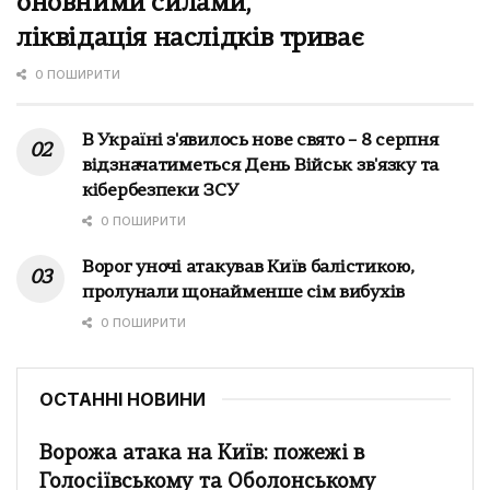
оновними силами,
ліквідація наслідків триває
0 ПОШИРИТИ
В Україні з'явилось нове свято – 8 серпня
відзначатиметься День Військ зв'язку та
кібербезпеки ЗСУ
0 ПОШИРИТИ
Ворог уночі атакував Київ балістикою,
пролунали щонайменше сім вибухів
0 ПОШИРИТИ
ОСТАННІ НОВИНИ
Ворожа атака на Київ: пожежі в
Голосіївському та Оболонському