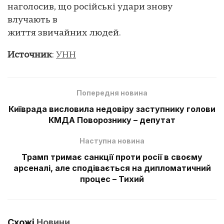
наголосив, що російські удари знову
влучають в
життя звичайних людей.
Источник
:
УНН
Попередня новина
Київрада висловила недовіру заступнику голови
КМДА Поворознику – депутат
Наступна новина
Трамп тримає санкції проти росії в своєму
арсеналі, але сподівається на дипломатичний
процес – Тихий
Схожі
Новини