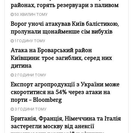
районах, горять резервуари з паливом
50 ХВИЛИН ТОМУ
Ворог уночі атакував Київ балістикою,
пролунали щонайменше сім вибухів
1 ГОДИНУ ТОМУ
Атака на Броварський район
Київщини: троє загиблих, серед них
дитина
2 ГОДИНИ ТОМУ
Експорт агропродукції з України може
скоротитися на 54% через атаки на
порти – Bloomberg
3 ГОДИНИ ТОМУ
Британія, Франція, Німеччина та Італія
застерегли москву від анексії