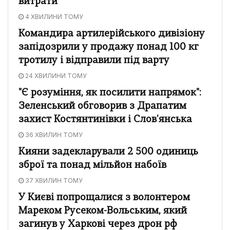
витрати
4 ХВИЛИНИ ТОМУ
Командира артилерійського дивізіону
запідозрили у продажу понад 100 кг
тротилу і відправили під варту
24 ХВИЛИНИ ТОМУ
"Є розуміння, як посилити напрямок":
Зеленський обговорив з Драпатим
захист Костянтинівки і Слов'янська
36 ХВИЛИН ТОМУ
Кияни задекларували 2 500 одиниць
зброї та понад мільйон набоїв
37 ХВИЛИН ТОМУ
У Києві попрощалися з волонтером
Мареком Русеком-Вольським, який
загинув у Харкові через дрон рф