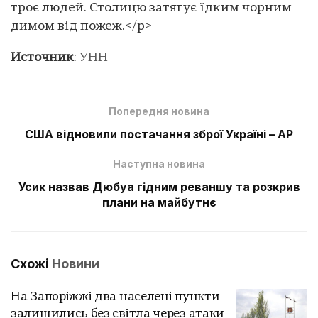
троє людей. Столицю затягує їдким чорним
димом від пожеж.</p>
Источник
:
УНН
Попередня новина
США відновили постачання зброї Україні – АР
Наступна новина
Усик назвав Дюбуа гідним реваншу та розкрив
плани на майбутнє
Схожі
Новини
На Запоріжжі два населені пункти
залишились без світла через атаки