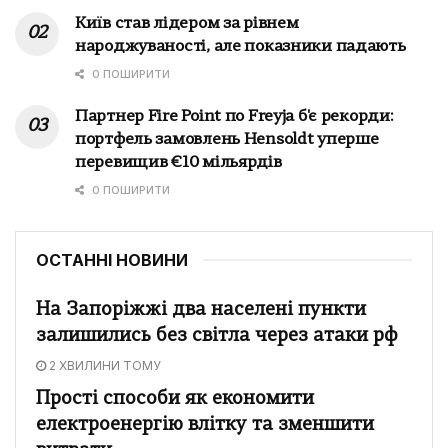
Київ став лідером за рівнем
народжуваності, але показники падають
0 ПОШИРИТИ
Партнер Fire Point по Freyja б'є рекорди:
портфель замовлень Hensoldt уперше
перевищив €10 мільярдів
0 ПОШИРИТИ
ОСТАННІ НОВИНИ
На Запоріжжі два населені пункти
залишились без світла через атаки рф
2 ХВИЛИНИ ТОМУ
Прості способи як економити
електроенергію влітку та зменшити