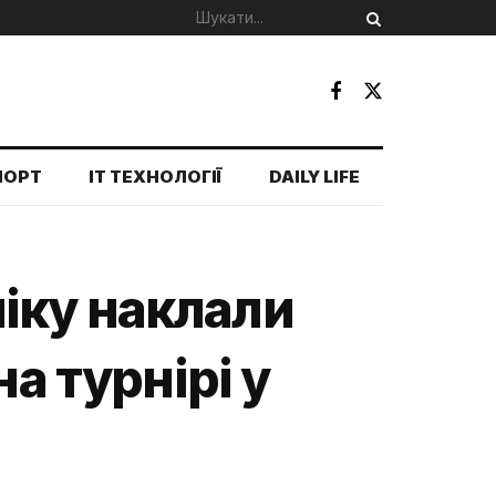
ПОРТ
IT ТЕХНОЛОГІЇ
DAILY LIFE
іку наклали
а турнірі у