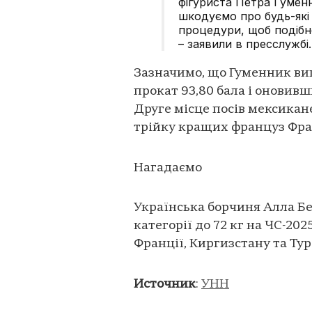
фігуриста Петра Гуменн
шкодуємо про будь-які
процедури, щоб подіб
– заявили в пресслужбі.
Зазначимо, що Гуменник виг
прокат 93,80 бала і оновив
Друге місце посів мексикане
трійку кращих француз Франс
Нагадаємо
Українська борчиня Алла Бе
категорії до 72 кг на ЧС-202
Франції, Киргизстану та Ту
Источник
:
УНН