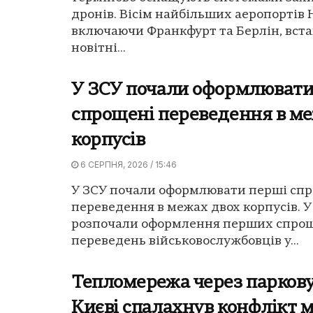
дронів. Вісім найбільших аеропортів
включаючи Франкфурт та Берлін, вст
новітні...
У ЗСУ почали оформлювати
спрощені переведення в ме
корпусів
6 СЕРПНЯ, 2026 / 15:46
У ЗСУ почали оформлювати перші сп
переведення в межах двох корпусів. У
розпочали оформлення перших спро
переведень військовослужбовців у...
Тепломережа через паркову 
Києві спалахнув конфлікт 