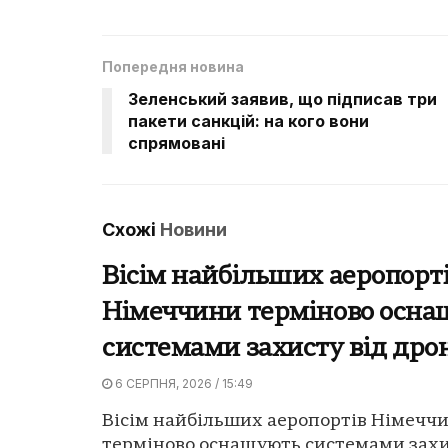
Попередня новина
Зеленський заявив, що підписав три
пакети санкцій: на кого вони
спрямовані
Схожі
Новини
Вісім найбільших аеропорт
Німеччини терміново осн
системами захисту від дро
6 СЕРПНЯ, 2026 / 15:49
Вісім найбільших аеропортів Німечч
терміново оснащують системами захи