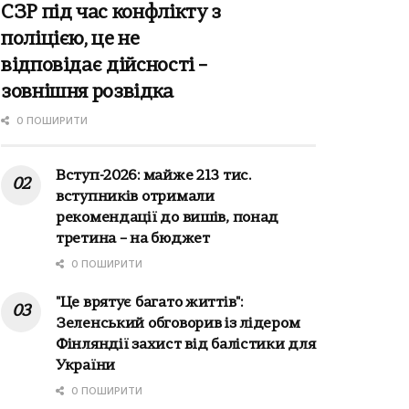
СЗР під час конфлікту з
поліцією, це не
відповідає дійсності –
зовнішня розвідка
0 ПОШИРИТИ
Вступ-2026: майже 213 тис.
вступників отримали
рекомендації до вишів, понад
третина – на бюджет
0 ПОШИРИТИ
"Це врятує багато життів":
Зеленський обговорив із лідером
Фінляндії захист від балістики для
України
0 ПОШИРИТИ