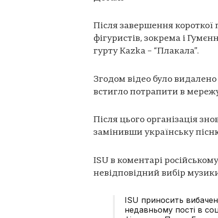
Після завершення короткої п
фігуристів, зокрема і Гумєн
гурту Kazka – “Плакала”.
Згодом відео було видалено 
встигло потрапити в мережу
Після цього організація зно
замінивши українську пісню
ISU в коментарі російськом
невідповідний вибір музик
ISU приносить вибаченн
недавньому пості в со