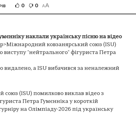
A
0
0
РІВ
A
умєнніку наклали українську пісню на відео
<p>Міжнародний ковзанярський союз (ISU)
о виступу "нейтрального" фігуриста Петра
ло видалено, а ISU вибачився за неналежний
союз (ISU) помилково виклав відео з
гуриста Петра Гумєнніка у короткій
турніру на Олімпіаду-2026 під українську