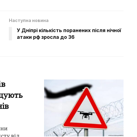
Наступна новина
У Дніпрі кількість поранених після нічної
атаки рф зросла до 36
ів
ащують
нів
ини
сту від