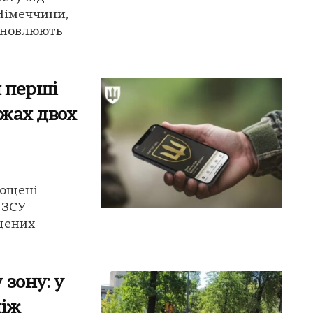
 Німеччини,
ановлюють
 перші
жах двох
рощені
 ЗСУ
щених
зону: у
між