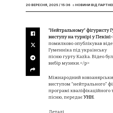
20 ВЕРЕСНЯ, 2025 / 15:36
в
НОВИНИ ВІД ПАРТНЕ
"Нейтральному" фігуристу Г
виступу на турнірі у Пекіні
помилково опублікував віде
Гуменніка під українську
пісню гурту Kazka. Відео бу
вибір музики.</p>
Міжнародний ковзанярський 
виступом “нейтрального” фі
програмі кваліфікаційного 
пісню, передає
УНН
.
Деталі