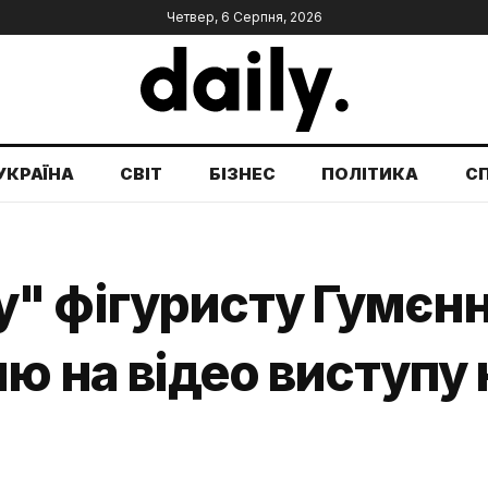
Четвер, 6 Серпня, 2026
УКРАЇНА
СВІТ
БІЗНЕС
ПОЛІТИКА
С
" фігуристу Гумєнн
ю на відео виступу н