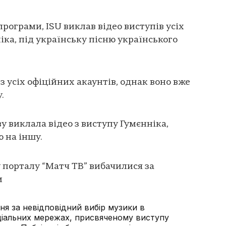
рограми, ISU виклав відео виступів усіх
ніка, під українську пісню українського
з усіх офіційних акаунтів, однак воно вже
.
ву виклала відео з виступу Гумєнніка,
 на іншу.
у порталу “Матч ТВ” вибачилися за
и
я за невідповідний вибір музики в
ціальних мережах, присвяченому виступу