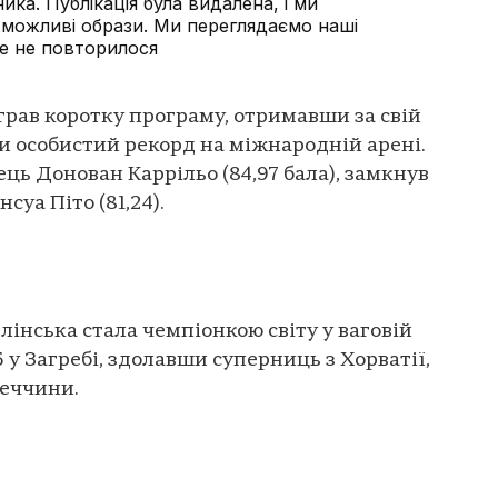
ика. Публікація була видалена, і ми
 можливі образи. Ми переглядаємо наші
не не повторилося
рав коротку програму, отримавши за свій
ши особистий рекорд на міжнародній арені.
ць Донован Каррільо (84,97 бала), замкнув
уа Піто (81,24).
лінська стала чемпіонкою світу у ваговій
5 у Загребі, здолавши суперниць з Хорватії,
реччини.