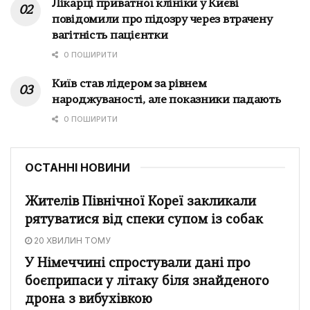
Лікарці приватної клініки у Києві
повідомили про підозру через втрачену
вагітність пацієнтки
0 ПОШИРИТИ
Київ став лідером за рівнем
народжуваності, але показники падають
0 ПОШИРИТИ
ОСТАННІ НОВИНИ
Жителів Північної Кореї закликали
рятуватися від спеки супом із собак
20 ХВИЛИН ТОМУ
У Німеччині спростували дані про
боєприпаси у літаку біля знайденого
дрона з вибухівкою