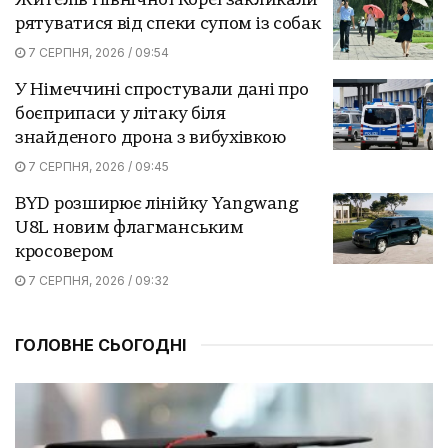
Жителів Північної Кореї закликали
рятуватися від спеки супом із собак
7 СЕРПНЯ, 2026 / 09:54
У Німеччині спростували дані про
боєприпаси у літаку біля
знайденого дрона з вибухівкою
7 СЕРПНЯ, 2026 / 09:45
BYD розширює лінійку Yangwang
U8L новим флагманським
кросовером
7 СЕРПНЯ, 2026 / 09:32
ГОЛОВНЕ СЬОГОДНІ