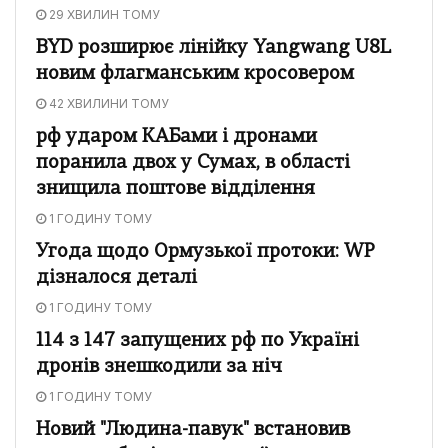
29 ХВИЛИН ТОМУ
BYD розширює лінійку Yangwang U8L
новим флагманським кросовером
42 ХВИЛИНИ ТОМУ
рф ударом КАБами і дронами
поранила двох у Сумах, в області
знищила поштове відділення
1 ГОДИНУ ТОМУ
Угода щодо Ормузької протоки: WP
дізналося деталі
1 ГОДИНУ ТОМУ
114 з 147 запущених рф по Україні
дронів знешкодили за ніч
1 ГОДИНУ ТОМУ
Новий "Людина-павук" встановив