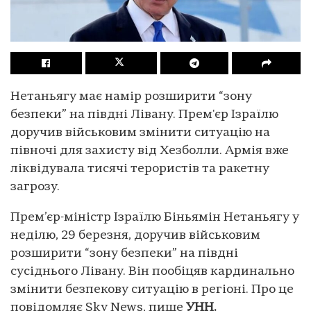
Нетаньягу має намір розширити “зону
безпеки” на півдні Лівану. Прем'єр Ізраїлю
доручив військовим змінити ситуацію на
півночі для захисту від Хезболли. Армія вже
ліквідувала тисячі терористів та ракетну
загрозу.
Прем’єр-міністр Ізраїлю Біньямін Нетаньягу у
неділю, 29 березня, доручив військовим
розширити “зону безпеки” на півдні
сусіднього Лівану. Він пообіцяв кардинально
змінити безпекову ситуацію в регіоні. Про це
повідомляє Sky News, пише
УНН.