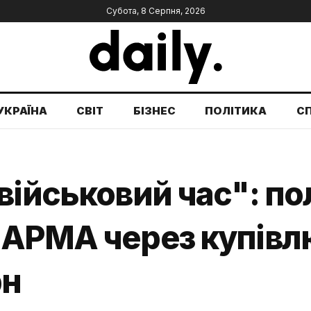
Субота, 8 Серпня, 2026
УКРАЇНА
СВІТ
БІЗНЕС
ПОЛІТИКА
С
військовий час": по
АРМА через купівлю
рн