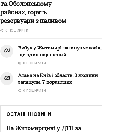
та Оболонському
районах, горять
резервуари з паливом
0 ПОШИРИТИ
Вибух у Житомирі: загинув чоловік,
ще один поранений
0 ПОШИРИТИ
Атака на Київ і область: 3 людини
загинули, 7 поранених
0 ПОШИРИТИ
ОСТАННІ НОВИНИ
На Житомирщині у ДТП за