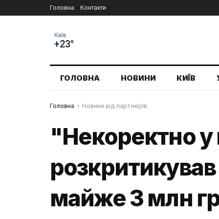
Головна
Контакти
Київ
+23°
ГОЛОВНА
НОВИНИ
КИЇВ
Головна
Новини від партнерів
"Некоректно у 
розкритикував 
майже 3 млн г