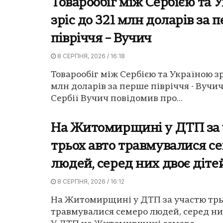
Товарообіг між Сербією та 
зріс до 321 млн доларів за 
півріччя – Вучич
8 СЕРПНЯ, 2026 / 16:18
Товарообіг між Сербією та Україною зр
млн доларів за перше півріччя - Вучи
Сербії Вучич повідомив про...
На Житомирщині у ДТП за
трьох авто травмувалися с
людей, серед них двоє діте
8 СЕРПНЯ, 2026 / 16:12
На Житомирщині у ДТП за участю трь
травмувалися семеро людей, серед них