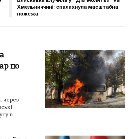
Хмельниччині: спалахнула масштабна
пожежа
а
ар по
а через
йські
усу в