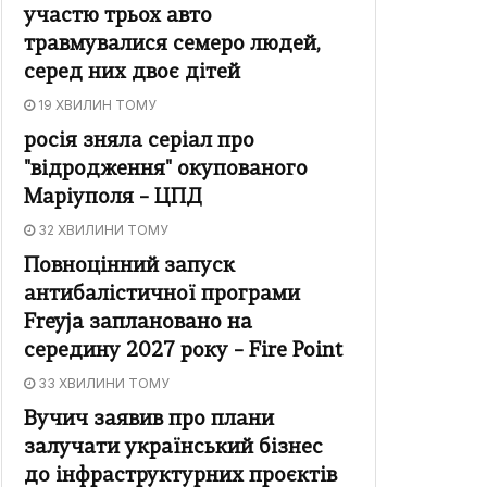
участю трьох авто
травмувалися семеро людей,
серед них двоє дітей
19 ХВИЛИН ТОМУ
росія зняла серіал про
"відродження" окупованого
Маріуполя – ЦПД
32 ХВИЛИНИ ТОМУ
Повноцінний запуск
антибалістичної програми
Freyja заплановано на
середину 2027 року – Fire Point
33 ХВИЛИНИ ТОМУ
Вучич заявив про плани
залучати український бізнес
до інфраструктурних проєктів