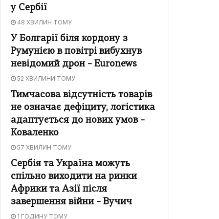
у Сербії
48 ХВИЛИН ТОМУ
У Болгарії біля кордону з
Румунією в повітрі вибухнув
невідомий дрон – Euronews
52 ХВИЛИНИ ТОМУ
Тимчасова відсутність товарів
не означає дефіциту, логістика
адаптується до нових умов –
Коваленко
57 ХВИЛИН ТОМУ
Сербія та Україна можуть
спільно виходити на ринки
Африки та Азії після
завершення війни – Вучич
1 ГОДИНУ ТОМУ