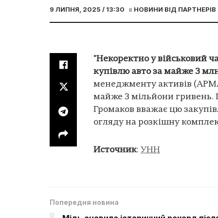
9 ЛИПНЯ, 2025 / 13:30
в
НОВИНИ ВІД ПАРТНЕРІВ
"Некоректно у військовий ч
купівлю авто за майже 3 мл
менеджменту активів (АРМА)
майже 3 мільйони гривень.
Громаков вважає цю закупів
огляду на розкішну комплек
Источник
:
УНН
Попередня новина
Мідь оновила історичний рекорд післ