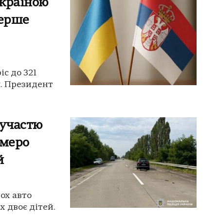
Україною
перше
іс до 321
ч. Президент
 участю
емеро
й
ох авто
 двоє дітей.