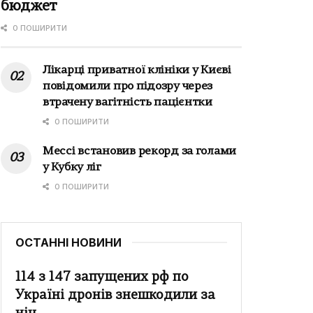
бюджет
0 ПОШИРИТИ
Лікарці приватної клініки у Києві
повідомили про підозру через
втрачену вагітність пацієнтки
0 ПОШИРИТИ
Мессі встановив рекорд за голами
у Кубку ліг
0 ПОШИРИТИ
ОСТАННІ НОВИНИ
114 з 147 запущених рф по
Україні дронів знешкодили за