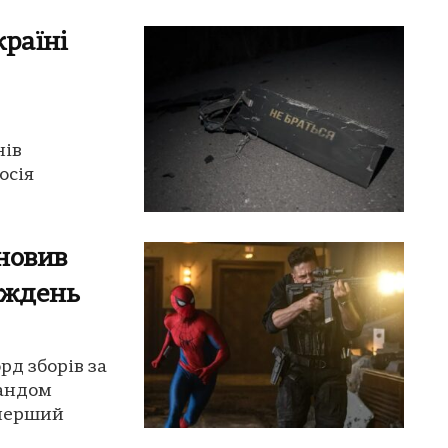
країні
нів
осія
новив
иждень
рд зборів за
ландом
 перший