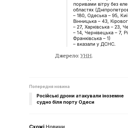
поривами вітру без еле
областях (Дніпропетров
– 180, Одеська – 95, Ки
Вінницька – 43, Кірово
– 27, Харківська – 23, 
– 14, Чернівецька – 7, Р
Франківська – 1)
– вказали у ДСНС.
Джерело:
УНН
.
Попередня новина
Російські дрони атакували іноземне
судно біля порту Одеси
Схожі
Новини