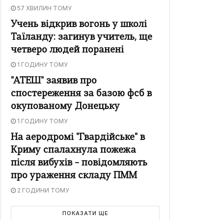
57 ХВИЛИН ТОМУ
Учень відкрив вогонь у школі
Таїланду: загинув учитель, ще
четверо людей поранені
1 ГОДИНУ ТОМУ
"АТЕШ" заявив про
спостереження за базою фсб в
окупованому Донецьку
1 ГОДИНУ ТОМУ
На аеродромі "Гвардійське" в
Криму спалахнула пожежа
після вибухів – повідомляють
про ураження складу ПММ
2 ГОДИНИ ТОМУ
ПОКАЗАТИ ЩЕ