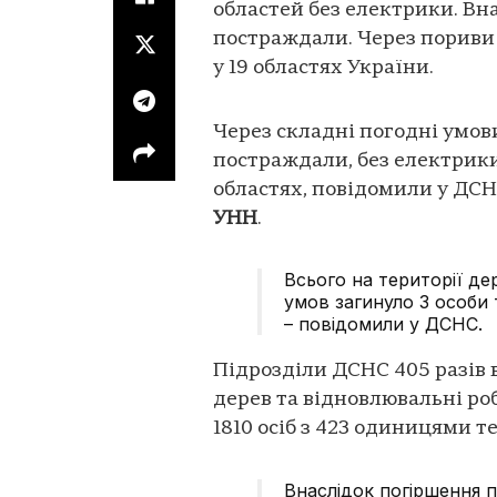
областей без електрики. Вна
постраждали. Через пориви 
у 19 областях України.
Через складні погодні умови
постраждали, без електрики
областях, повідомили у ДСН
УНН
.
Всього на території д
умов загинуло 3 особи 
– повідомили у ДСНС.
Підрозділи ДСНС 405 разів
дерев та відновлювальні роб
1810 осіб з 423 одиницями т
Внаслідок погіршення 