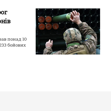
рог
онів
ував понад 10
 233 бойових