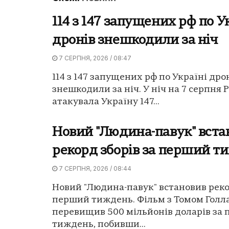
114 з 147 запущених рф по У
дронів знешкодили за ніч
7 СЕРПНЯ, 2026 / 08:47
114 з 147 запущених рф по Україні дро
знешкодили за ніч. У ніч на 7 серпня Р
атакувала Україну 147...
Новий "Людина-павук" вста
рекорд зборів за перший т
7 СЕРПНЯ, 2026 / 08:44
Новий "Людина-павук" встановив реко
перший тиждень. Фільм з Томом Гол
перевищив 500 мільйонів доларів за
тиждень, побивши...