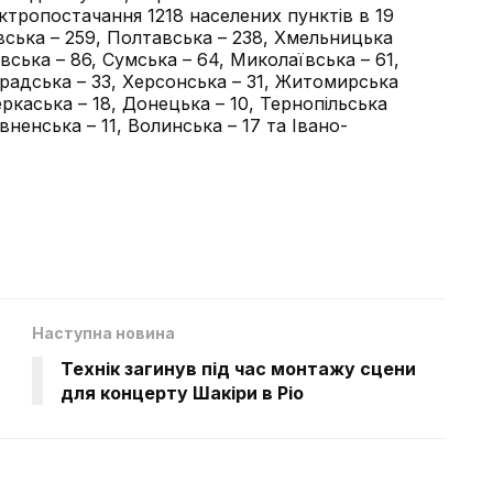
ктропостачання 1218 населених пунктів в 19
ська – 259, Полтавська – 238, Хмельницька
ївська – 86, Сумська – 64, Миколаївська – 61,
градська – 33, Херсонська – 31, Житомирська
Черкаська – 18, Донецька – 10, Тернопільська
івненська – 11, Волинська – 17 та Івано-
Наступна новина
Технік загинув під час монтажу сцени
для концерту Шакіри в Ріо