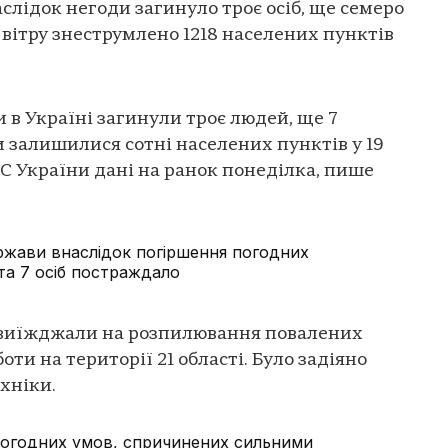
слідок негоди загинуло троє осіб, ще семеро
вітру знеструмлено 1218 населених пунктів
 в Україні загинули троє людей, ще 7
 залишилися сотні населених пунктів у 19
С України дані на ранок понеділка, пише
ержави внаслідок погіршення погодних
та 7 осіб постраждало
 виїжджали на розпилювання повалених
оти на території 21 області. Було задіяно
ехніки.
погодних умов, спричинених сильними