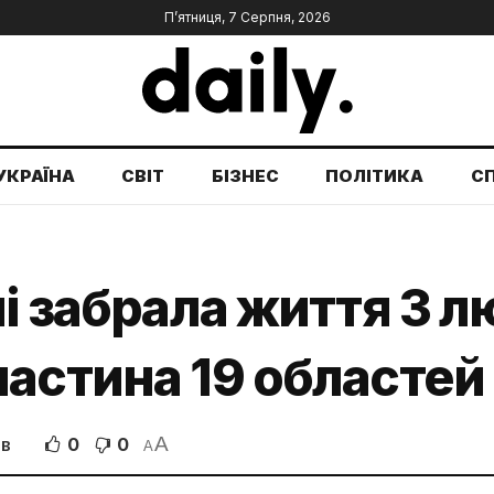
П’ятниця, 7 Серпня, 2026
УКРАЇНА
СВІТ
БІЗНЕС
ПОЛІТИКА
С
і забрала життя 3 л
астина 19 областей
A
0
0
ІВ
A