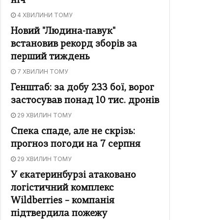
ніч
4 ХВИЛИНИ ТОМУ
Новий "Людина-павук"
встановив рекорд зборів за
перший тиждень
7 ХВИЛИН ТОМУ
Генштаб: за добу 233 бої, ворог
застосував понад 10 тис. дронів
29 ХВИЛИН ТОМУ
Спека спаде, але не скрізь:
прогноз погоди на 7 серпня
29 ХВИЛИН ТОМУ
У єкатеринбурзі атаковано
логістичний комплекс
Wildberries – компанія
підтвердила пожежу