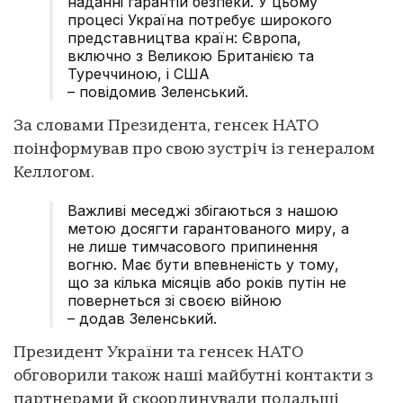
наданні гарантій безпеки. У цьому
процесі Україна потребує широкого
представництва країн: Європа,
включно з Великою Британією та
Туреччиною, і США
– повідомив Зеленський.
За словами Президента, генсек НАТО
поінформував про свою зустріч із генералом
Келлогом.
Важливі меседжі збігаються з нашою
метою досягти гарантованого миру, а
не лише тимчасового припинення
вогню. Має бути впевненість у тому,
що за кілька місяців або років путін не
повернеться зі своєю війною
– додав Зеленський.
Президент України та генсек НАТО
обговорили також наші майбутні контакти з
партнерами й скоординували подальші