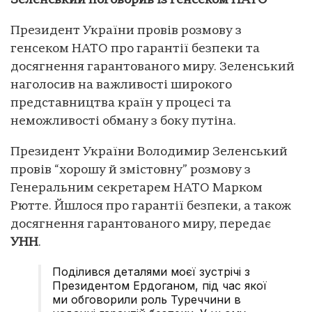
Зеленський поговорив із генсеком НАТО
Президент України провів розмову з
генсеком НАТО про гарантії безпеки та
досягнення гарантованого миру. Зеленський
наголосив на важливості широкого
представництва країн у процесі та
неможливості обману з боку путіна.
Президент України Володимир Зеленський
провів “хорошу й змістовну” розмову з
Генеральним секретарем НАТО Марком
Рютте. Йшлося про гарантії безпеки, а також
досягнення гарантованого миру, передає
УНН
.
Поділився деталями моєї зустрічі з
Президентом Ердоганом, під час якої
ми обговорили роль Туреччини в