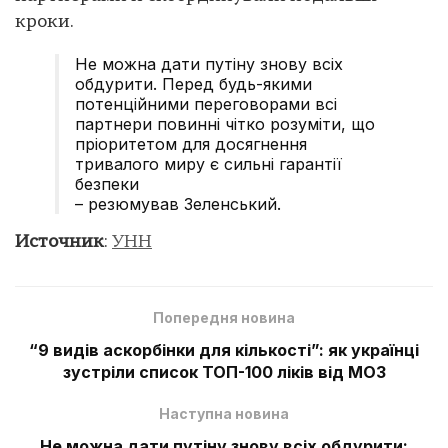
кроки.
Не можна дати путіну знову всіх
обдурити. Перед будь-якими
потенційними переговорами всі
партнери повинні чітко розуміти, що
пріоритетом для досягнення
тривалого миру є сильні гарантії
безпеки
– резюмував Зеленський.
Источник
:
УНН
Попередня новина
“9 видів аскорбінки для кількості”: як українці
зустріли список ТОП-100 ліків від МОЗ
Наступна новина
Не можна дати путіну знову всіх обдурити: