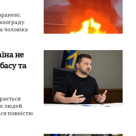
оранені.
влограду.
а чоловіка
їна не
басу та
ирається
їх людей.
ься повністю