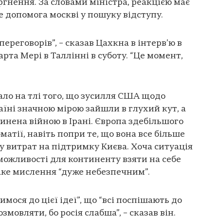
гнення. За словами міністра, реакцією має
е допомога москві у пошуку відступу.
переговорів”, – сказав Цахкна в інтерв’ю в
та Мері в Таллінні в суботу. “Це момент,
ло на тлі того, що зусилля США щодо
їні значною мірою зайшли в глухий кут, а
инена війною в Ірані. Європа здебільшого
атії, навіть попри те, що вона все більше
у витрат на підтримку Києва. Хоча ситуація
ожливості для континенту взяти на себе
таке мислення “дуже небезпечним”.
мося до цієї ідеї”, що “всі поспішають до
мовляти, бо росія слабша”, – сказав він.