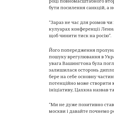
році повномасштабного втор
бути посилення санкцій, а н
“Зараз не час для розмов чи 
кулуарах конференції Леннар
щоб чинити тиск на росію”.
Його попередження пролуна
пошуку врегулювання в Укра
увага Вашингтона була погл
залишилася осторонь диплом
бере на себе основну частин
потенційно може створити м
ініціативу, Цахкна назвав 
“Ми не дуже позитивно стави
москви і давайте почнемо роз