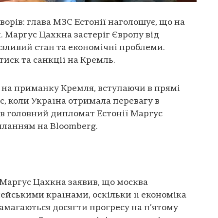
ворів: глава МЗС Естонії наголошує, що на
. Маргус Цахкна застеріг Європу від
разливий стан та економічні проблеми.
иск та санкції на Кремль.
 на приманку Кремля, вступаючи в прямі
ас, коли Україна отримала перевагу в
ив головний дипломат Естонії Маргус
иланням на Bloomberg.
Маргус Цахкна заявив, що москва
пейськими країнами, оскільки її економіка
 намагаються досягти прогресу на п’ятому