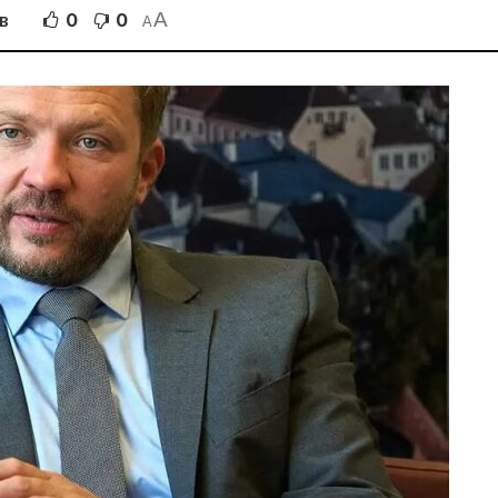
A
0
0
В
A