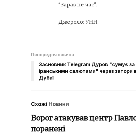
“Зараз не час”.
Джерело:
УНН
.
Попередня новина
Засновник Telegram Дуров "сумує за
іранськими салютами" через затори 
Дубаї
Схожі
Новини
Ворог атакував центр Павло
поранені