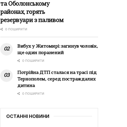
та Оболонському
районах, горять
резервуари з паливом
0 ПОШИРИТИ
Вибух у Житомирі: загинув чоловік,
ще один поранений
0 ПОШИРИТИ
Потрійна ДТП сталася на трасі під
Тернополем, серед постраждалих
дитина
0 ПОШИРИТИ
ОСТАННІ НОВИНИ