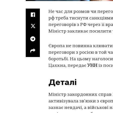
Не час для розмов чи перего
рф треба тиснути санкціями
переговорів з РФ через її в
Міністр закликає посилити т
Європа не повинна клювати
переговори з росією в той ч
боротьбі. На цьому наголос
Цахкна, передає
УНН
із пос
Деталі
Міністр закордонних справ 
активізувала зв’язки з євро
зазнає невдачі, а військові