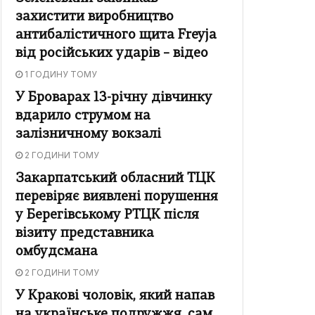
захистити виробництво
антибалістичного щита Freyja
від російських ударів – відео
1 ГОДИНУ ТОМУ
У Броварах 13-річну дівчинку
вдарило струмом на
залізничному вокзалі
2 ГОДИНИ ТОМУ
Закарпатський обласний ТЦК
перевіряє виявлені порушення
у Берегівському РТЦК після
візиту представника
омбудсмана
2 ГОДИНИ ТОМУ
У Кракові чоловік, який напав
на українське подружжя, сам