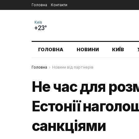
Головна
Контакти
Київ
+23°
ГОЛОВНА
НОВИНИ
КИЇВ
Головна
Новини від партнерів
Не час для роз
Естонії наголо
санкціями