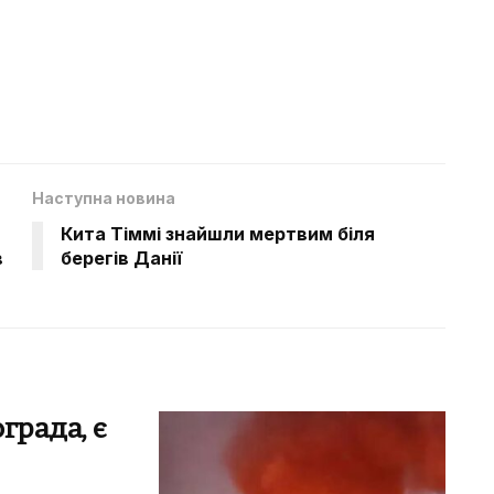
Наступна новина
Кита Тіммі знайшли мертвим біля
в
берегів Данії
града, є