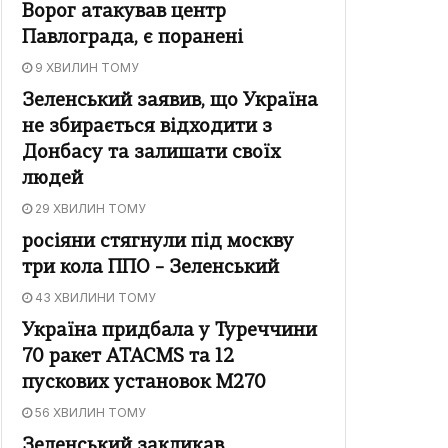
Ворог атакував центр
Павлограда, є поранені
9 ХВИЛИН ТОМУ
Зеленський заявив, що Україна
не збирається відходити з
Донбасу та залишати своїх
людей
29 ХВИЛИН ТОМУ
росіяни стягнули під москву
три кола ППО – Зеленський
43 ХВИЛИНИ ТОМУ
Україна придбала у Туреччини
70 ракет ATACMS та 12
пускових установок M270
56 ХВИЛИН ТОМУ
Зеленський закликав