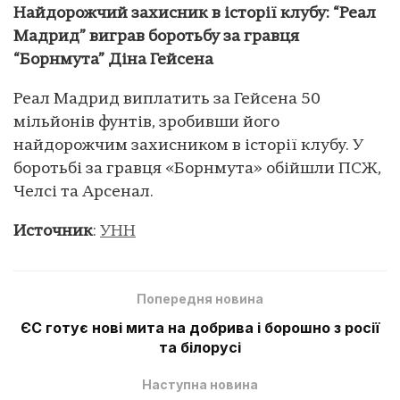
Найдорожчий захисник в історії клубу: “Реал
Мадрид” виграв боротьбу за гравця
“Борнмута” Діна Гейсена
Реал Мадрид виплатить за Гейсена 50
мільйонів фунтів, зробивши його
найдорожчим захисником в історії клубу. У
боротьбі за гравця «Борнмута» обійшли ПСЖ,
Челсі та Арсенал.
Источник
:
УНН
Попередня новина
ЄС готує нові мита на добрива і борошно з росії
та білорусі
Наступна новина