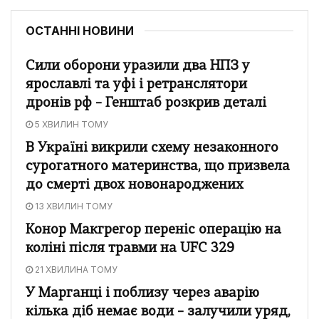
ОСТАННІ НОВИНИ
Сили оборони уразили два НПЗ у
ярославлі та уфі і ретранслятори
дронів рф – Генштаб розкрив деталі
5 ХВИЛИН ТОМУ
В Україні викрили схему незаконного
сурогатного материнства, що призвела
до смерті двох новонароджених
13 ХВИЛИН ТОМУ
Конор Макгрегор переніс операцію на
коліні після травми на UFC 329
21 ХВИЛИНА ТОМУ
У Марганці і поблизу через аварію
кілька діб немає води – залучили уряд,