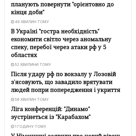
планують повернути "орієнтовно до
кінця доби"
49 ХВИЛИН ТОМУ
В Україні "гостра необхідність"
економити світло через аномальну
спеку, перебої через атаки рф у 5
областях
52 ХВИЛИНИ ТОМУ
Після удару рф по вокзалу у Лозовій
з'ясовують, що завадило врятувати
людей попри попередження і укриття
58 ХВИЛИН ТОМУ
Ліга конференцій: "Динамо"
зустрінеться із "Карабахом"
1 ГОДИНУ ТОМУ