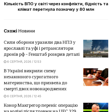
Кількість ВПО у світі через конфлікти, бідність та
клімат перетнула позначку у 80 млн
Схожі
Новини
Сили оборони уразили два НПЗ у
ярославлі та уфі і ретранслятори
дронів рф – Генштаб розкрив деталі
6 СЕРПНЯ, 2026 / 12:53
В Україні викрили схему
незаконного сурогатного
материнства, що призвела до
смерті двох новонароджених
6 СЕРПНЯ, 2026 / 12:45
Конор Макгрегор переніс операцію
на коліні після травми на UFC 329