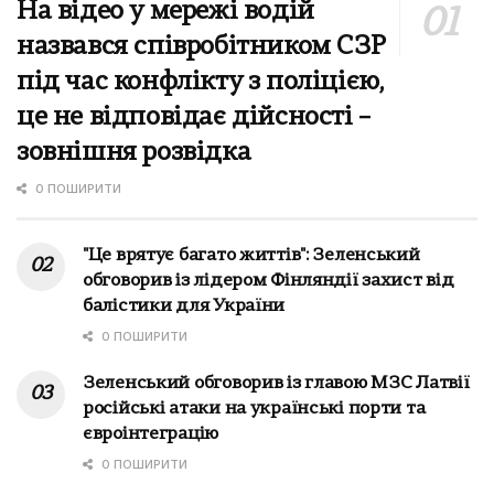
На відео у мережі водій
назвався співробітником СЗР
під час конфлікту з поліцією,
це не відповідає дійсності –
зовнішня розвідка
0 ПОШИРИТИ
"Це врятує багато життів": Зеленський
обговорив із лідером Фінляндії захист від
балістики для України
0 ПОШИРИТИ
Зеленський обговорив із главою МЗС Латвії
російські атаки на українські порти та
євроінтеграцію
0 ПОШИРИТИ