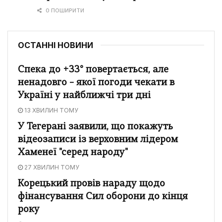
0 ПОШИРИТИ
ОСТАННІ НОВИНИ
Спека до +33° повертається, але
ненадовго – якої погоди чекати в
Україні у найближчі три дні
13 ХВИЛИН ТОМУ
У Тегерані заявили, що покажуть
відеозаписи із верховним лідером
Хаменеї "серед народу"
27 ХВИЛИН ТОМУ
Корецький провів нараду щодо
фінансування Сил оборони до кінця
року