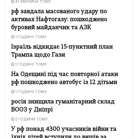
41 ХВИЛИНА ТОМУ
рф завдала масованого удару по
активах Нафтогазу: пошкоджено
буровий майданчик та АЗК
1 ГОДИНУ ТОМУ
Ізраїль відкидає 15-пунктний план
Трампа щодо Гази
1 ГОДИНУ ТОМУ
На Одещині під час повторної атаки
рф пошкоджено автобус із 12 дітьми
1 ГОДИНУ ТОМУ
росія знищила гуманітарний склад
ВООЗ у Дніпрі
2 ГОДИНИ ТОМУ
У рф понад 4300 учасників війни та
їхніх дітей вступили до вишів за