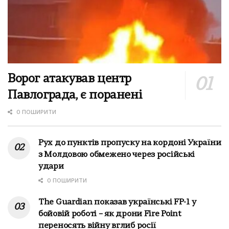
Ворог атакував центр
Павлограда, є поранені
0 ПОШИРИТИ
Рух до пунктів пропуску на кордоні України
з Молдовою обмежено через російські
удари
0 ПОШИРИТИ
The Guardian показав українські FP-1 у
бойовій роботі – як дрони Fire Point
переносять війну вглиб росії