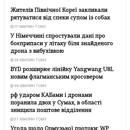
Жителів Північної Кореї закликали
рятуватися від спеки супом із собак
17 ХВИЛИН ТОМУ
У Німеччині спростували дані про
боєприпаси у літаку біля знайденого
дрона з вибухівкою
26 ХВИЛИН ТОМУ
BYD розширює лінійку Yangwang U8L
новим флагманським кросовером
39 ХВИЛИН ТОМУ
рф ударом КАБами і дронами
поранила двох у Сумах, в області
знищила поштове відділення
57 ХВИЛИН ТОМУ
Угода щодо Ормузької протоки: WP