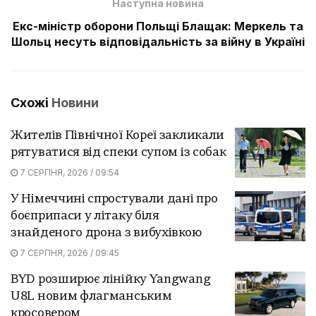
Наступна новина
Екс-міністр оборони Польщі Блащак: Меркель та
Шольц несуть відповідальність за війну в Україні
Схожі
Новини
Жителів Північної Кореї закликали
рятуватися від спеки супом із собак
7 СЕРПНЯ, 2026 / 09:54
У Німеччині спростували дані про
боєприпаси у літаку біля
знайденого дрона з вибухівкою
7 СЕРПНЯ, 2026 / 09:45
BYD розширює лінійку Yangwang
U8L новим флагманським
кросовером