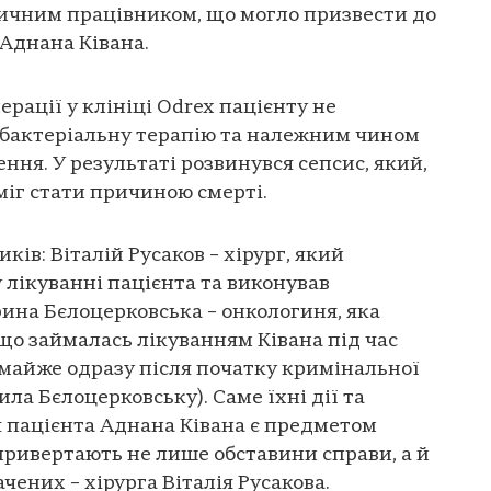
дичним працівником, що могло призвести до
 Аднана Ківана.
перації у клініці Odrex пацієнту не
бактеріальну терапію та належним чином
ння. У результаті розвинувся сепсис, який,
міг стати причиною смерті.
ків: Віталій Русаков – хірург, який
 лікуванні пацієнта та виконував
ина Бєлоцерковська – онкологиня, яка
що займалась лікуванням Ківана під час
 (майже одразу після початку кримінальної
ила Бєлоцерковську). Саме їхні дії та
 пацієнта Аднана Ківана є предметом
у привертають не лише обставини справи, а й
чених – хірурга Віталія Русакова.