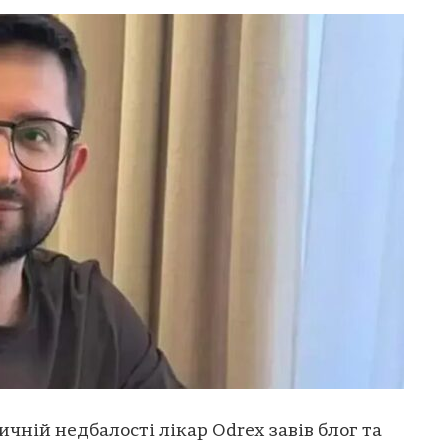
чній недбалості лікар Odrex завів блог та