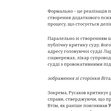
Формально – це реалізація 
створення додаткового псих
процесу, що стосується делі
Паралельно зі створенням шо
публічну критику суду, його
адресу головуючої судді Лар
соцмережах, лікар супрово
судді з провокативними пі
зображення зі сторінки Віта
Зокрема, Русаков критикує
справи, стверджуючи, що про
Втім, як раніше пояснював