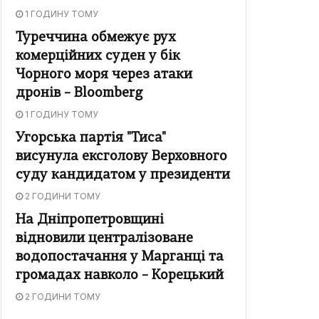
1 ГОДИНУ ТОМУ
Туреччина обмежує рух
комерційних суден у бік
Чорного моря через атаки
дронів – Bloomberg
1 ГОДИНУ ТОМУ
Угорська партія "Тиса"
висунула ексголову Верховного
суду кандидатом у президенти
2 ГОДИНИ ТОМУ
На Дніпропетровщині
відновили централізоване
водопостачання у Марганці та
громадах навколо – Корецький
2 ГОДИНИ ТОМУ