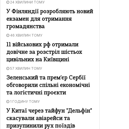
24 ХВИЛИНИ ТОМУ
У Фінляндії розробляють новий
екзамен для отримання
громадянства
46 ХВИЛИН ТОМУ
11 військових рф отримали
довічне за розстріл шістьох
цивільних на Київщині
57 ХВИЛИН ТОМУ
Зеленський та прем'єр Сербії
обговорили спільні економічні
та логістичні проєкти
1 ГОДИНУ ТОМУ
У Китаї через тайфун "Дельфін"
скасували авіарейси та
призупинили рух поїздів