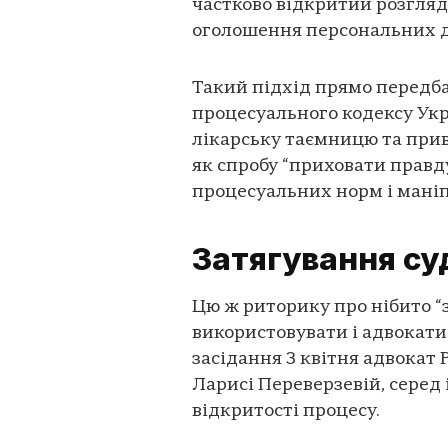
частково відкритий розгляд
оголошення персональних д
Такий підхід прямо перед
процесуального кодексу Укр
лікарську таємницю та прив
як спробу “приховати правд
процесуальних норм і мані
Затягування су
Цю ж риторику про нібито “
використовувати і адвокати
засідання 3 квітня адвокат 
Ларисі Переверзевій, серед
відкритості процесу.