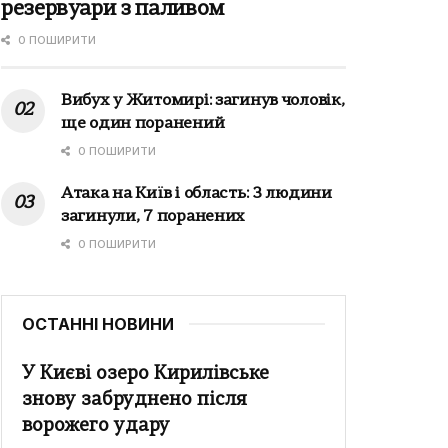
резервуари з паливом
0 ПОШИРИТИ
Вибух у Житомирі: загинув чоловік,
ще один поранений
0 ПОШИРИТИ
Атака на Київ і область: 3 людини
загинули, 7 поранених
0 ПОШИРИТИ
ОСТАННІ НОВИНИ
У Києві озеро Кирилівське
знову забруднено після
ворожего удару