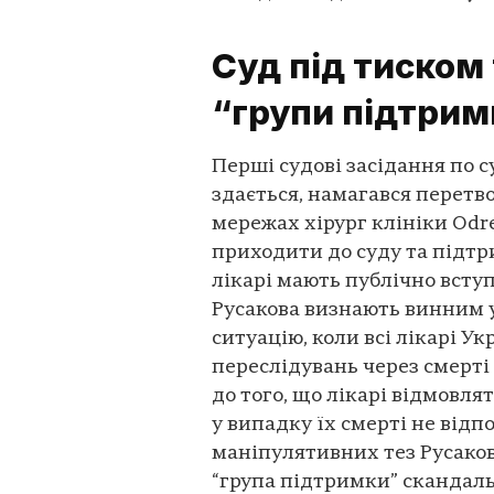
Суд під тиском
“групи підтрим
Перші судові засідання по с
здається, намагався перетво
мережах хірург клініки Odr
приходити до суду та підтр
лікарі мають публічно вступ
Русакова визнають винним у
ситуацію, коли всі лікарі У
переслідувань через смерті
до того, що лікарі відмовлят
у випадку їх смерті не відп
маніпулятивних тез Русакова
“група підтримки” скандаль