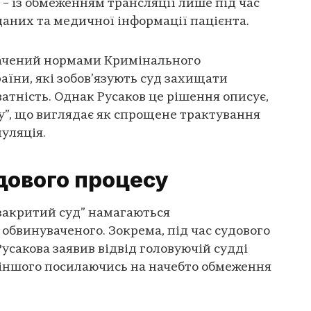
 – із обмеженням трансляції лише під час
аних та медичної інформації пацієнта.
бачений нормами Кримінального
аїни, які зобов’язують суд захищати
атність. Однак Русаков це рішення описує,
у”, що виглядає як спрощене трактування
пуляція.
дового процесу
закритий суд” намагаються
 обвинуваченого. Зокрема, під час судового
Русакова заявив відвід головуючій судді
 іншого посилаючись на начебто обмеження