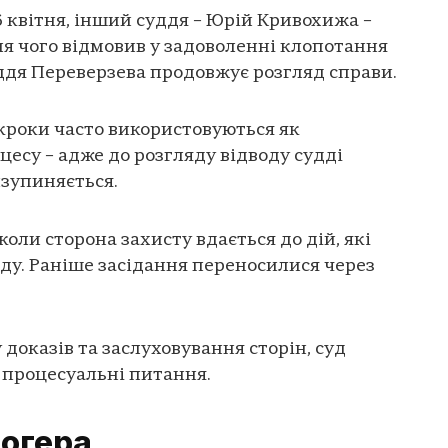
 6 квітня, інший суддя – Юрій Кривохижа –
сля чого відмовив у задоволенні клопотання
уддя Переверзева продовжує розгляд справи.
кроки часто використовуються як
цесу – адже до розгляду відводу судді
изупиняється.
оли сторона захисту вдається до дій, які
ду. Раніше засідання переносилися через
 доказів та заслуховування сторін, суд
 процесуальні питання.
логера