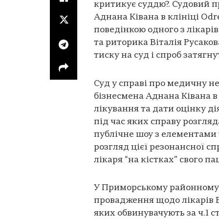
критикує суддю?. Судовий п
Аднана Ківана в клініці Od
поведінкою одного з лікарів
та риторика Віталія Русак
тиску на суд і спроб затягн
Суд у справі про медичну н
бізнесмена Аднана Ківана в
лікування та дати оцінку ді
під час яких справу розгляд
публічне шоу з елементами т
розгляд цієї резонансної сп
лікаря “на кістках” свого па
У Приморському районному 
провадження щодо лікарів В
яких обвинувачують за ч.1 