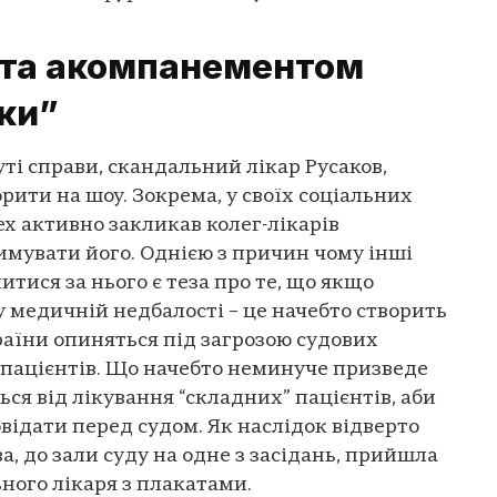
 та акомпанементом
ки”
уті справи, скандальний лікар Русаков,
рити на шоу. Зокрема, у своїх соціальних
ex активно закликав колег-лікарів
имувати його. Однією з причин чому інші
итися за нього є теза про те, що якщо
 медичній недбалості – це начебто створить
країни опиняться під загрозою судових
 пацієнтів. Що начебто неминуче призведе
ься від лікування “складних” пацієнтів, аби
овідати перед судом. Як наслідок відверто
, до зали суду на одне з засідань, прийшла
ного лікаря з плакатами.