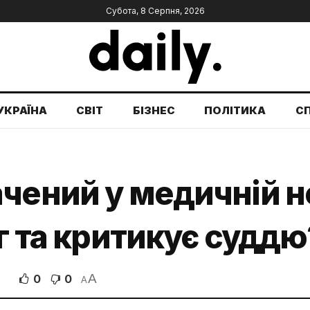
Субота, 8 Серпня, 2026
УКРАЇНА
СВІТ
БІЗНЕС
ПОЛІТИКА
С
чений у медичній н
ог та критикує суддю
A
0
0
A