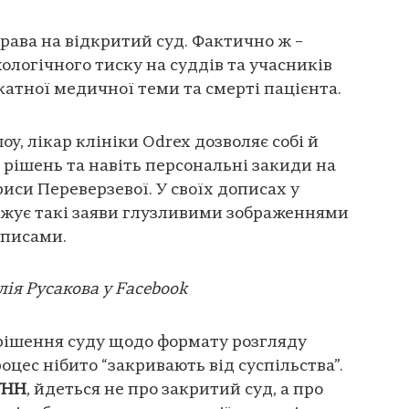
права на відкритий суд. Фактично ж –
ологічного тиску на суддів та учасників
катної медичної теми та смерті пацієнта.
у, лікар клініки Odrex дозволяє собі й
 рішень та навіть персональні закиди на
иси Переверзевої. У своїх дописах у
джує такі заяви глузливими зображеннями
дписами.
лія Русакова у Facebook
 рішення суду щодо формату розгляду
цес нібито “закривають від суспільства”.
УНН
, йдеться не про закритий суд, а про