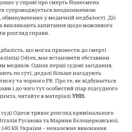
роцес у справі про смерть бізнесмена
rex супроводжується неоднозначною
, обвинувачених у медичній недбалості. Дії
ова викликають запитання щодо можливого
ути розгляд справи.
едбалість, що могла призвести до смерті
 клініці Odrex, має встановити обставини
ям медиків. Однак перші судові засідання,
ають по суті, дедалі більше нагадують
иску та чорного PR. Про те, як відбувається
рави і до чого тут особистий піар підсудного
цієнта, читайте в матеріалі
УНН.
суді Одеси триває розгляд кримінального
італія Русакова та Марини Бєлоцерковської,
ст.140 КК України – неналежне виконання