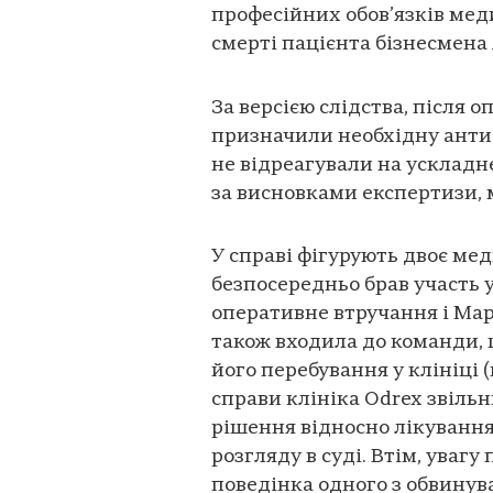
професійних обов’язків ме
смерті пацієнта бізнесмена
За версією слідства, після о
призначили необхідну анти
не відреагували на ускладне
за висновками експертизи, 
У справі фігурують двоє меди
безпосередньо брав участь у
оперативне втручання і Мар
також входила до команди, 
його перебування у клініці
справи клініка Odrex звільн
рішення відносно лікування
розгляду в суді. Втім, уваг
поведінка одного з обвинува