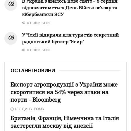
В Україні з'явилось нове свято – 8 серпня
відзначатиметься День Військ зв'язку та
кібербезпеки ЗСУ
0 ПОШИРИТИ
У Чехії відкрили для туристів секретний
радянський бункер "Ясир"
0 ПОШИРИТИ
ОСТАННІ НОВИНИ
Експорт агропродукції з України може
скоротитися на 54% через атаки на
порти – Bloomberg
1 ГОДИНУ ТОМУ
Британія, Франція, Німеччина та Італія
застерегли москву від анексії