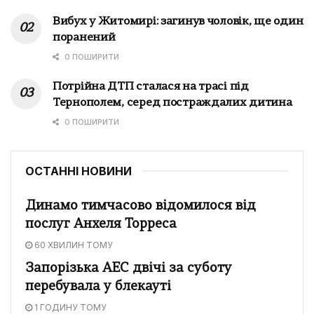
Вибух у Житомирі: загинув чоловік, ще один
поранений
0 ПОШИРИТИ
Потрійна ДТП сталася на трасі під
Тернополем, серед постраждалих дитина
0 ПОШИРИТИ
ОСТАННІ НОВИНИ
Динамо тимчасово відомилося від
послуг Анхеля Торреса
60 ХВИЛИН ТОМУ
Запорізька АЕС двічі за суботу
перебувала у блекауті
1 ГОДИНУ ТОМУ