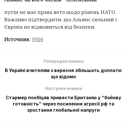
Альянс чи його членів – Зеленський
путін не має права вето щодо рішень НАТО.
Важливо підтвердити, що Альянс сильний і
Європа не відмовиться від безпеки.
Источник
:
УНН
Попередня новина
В Україні вчителям з вересня збільшать доплати:
що відомо
Наступна новина
Стармер пообіцяв привести Британію у “бойову
готовність” через посилення агресії рф та
зростання глобальної напруги