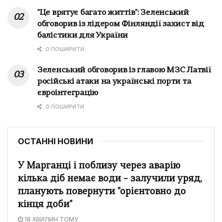
"Це врятує багато життів": Зеленський
обговорив із лідером Фінляндії захист від
балістики для України
0 ПОШИРИТИ
Зеленський обговорив із главою МЗС Латвії
російські атаки на українські порти та
євроінтеграцію
0 ПОШИРИТИ
ОСТАННІ НОВИНИ
У Марганці і поблизу через аварію
кілька діб немає води – залучили уряд,
планують повернути "орієнтовно до
кінця доби"
18 ХВИЛИН ТОМУ