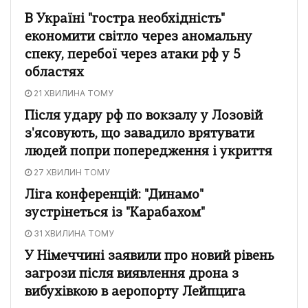
В Україні "гостра необхідність"
економити світло через аномальну
спеку, перебої через атаки рф у 5
областях
21 ХВИЛИНА ТОМУ
Після удару рф по вокзалу у Лозовій
з'ясовують, що завадило врятувати
людей попри попередження і укриття
27 ХВИЛИН ТОМУ
Ліга конференцій: "Динамо"
зустрінеться із "Карабахом"
31 ХВИЛИНА ТОМУ
У Німеччині заявили про новий рівень
загрози після виявлення дрона з
вибухівкою в аеропорту Лейпцига