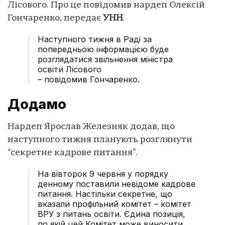
Лісового. Про це повідомив нардеп Олексій
Гончаренко, передає
УНН
.
Наступного тижня в Раді за
попередньою інформацією буде
розглядатися звільнення міністра
освіти Лісового
– повідомив Гончаренко.
Додамо
Нардеп Ярослав Железняк додав, що
наступного тижня планують розглянути
“секретне кадрове питання”.
На вівторок 9 червня у порядку
денному поставили невідоме кадрове
питання. Настільки секретне, що
вказали профільний комітет – комітет
ВРУ з питань освіти. Єдина позиція,
по якій цей Комітет може виносити