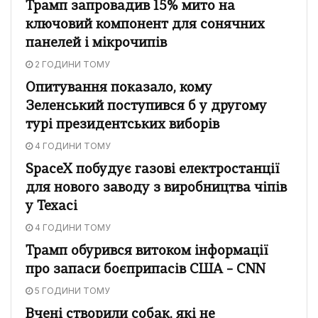
Трамп запровадив 15% мито на
ключовий компонент для сонячних
панелей і мікрочипів
2 ГОДИНИ ТОМУ
Опитування показало, кому
Зеленський поступився б у другому
турі президентських виборів
4 ГОДИНИ ТОМУ
SpaceX побудує газові електростанції
для нового заводу з виробництва чіпів
у Техасі
4 ГОДИНИ ТОМУ
Трамп обурився витоком інформації
про запаси боєприпасів США – CNN
5 ГОДИНИ ТОМУ
Вчені створили собак, які не