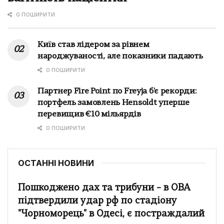
0 ПОШИРИТИ
Київ став лідером за рівнем
народжуваності, але показники падають
0 ПОШИРИТИ
Партнер Fire Point по Freyja б'є рекорди:
портфель замовлень Hensoldt уперше
перевищив €10 мільярдів
0 ПОШИРИТИ
ОСТАННІ НОВИНИ
Пошкоджено дах та трибуни – в ОВА
підтвердили удар рф по стадіону
"Чорноморець" в Одесі, є постраждалий