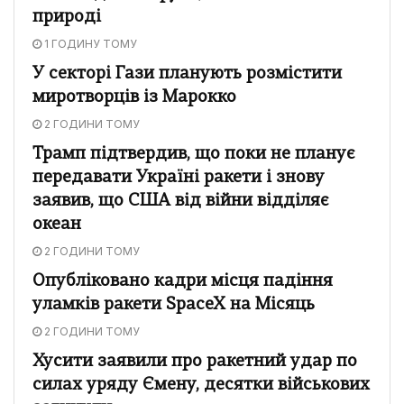
природі
1 ГОДИНУ ТОМУ
У секторі Гази планують розмістити
миротворців із Марокко
2 ГОДИНИ ТОМУ
Трамп підтвердив, що поки не планує
передавати Україні ракети і знову
заявив, що США від війни відділяє
океан
2 ГОДИНИ ТОМУ
Опубліковано кадри місця падіння
уламків ракети SpaceX на Місяць
2 ГОДИНИ ТОМУ
Хусити заявили про ракетний удар по
силах уряду Ємену, десятки військових