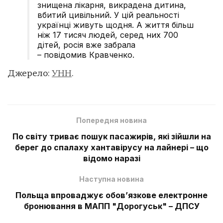
знищена лікарня, викрадена дитина,
вбитий цивільний. У цій реальності
українці живуть щодня. А життя більш
ніж 17 тисяч людей, серед них 700
дітей, росія вже забрала
– повідомив Кравченко.
Джерело:
УНН
.
Попередня новина
По світу триває пошук пасажирів, які зійшли на
берег до спалаху хантавірусу на лайнері – що
відомо наразі
Наступна новина
Польща впроваджує обов’язкове електронне
бронювання в МАПП "Дорогуськ" – ДПСУ