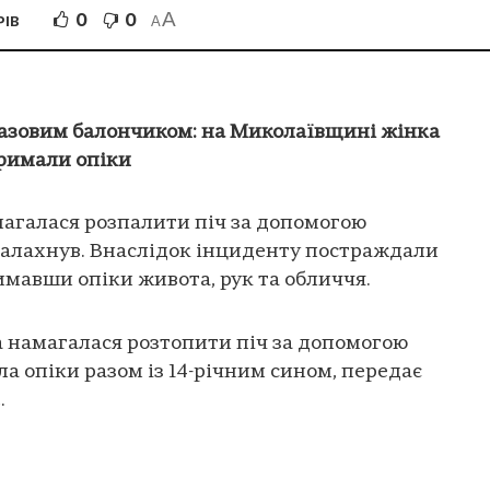
A
0
0
РІВ
A
газовим балончиком: на Миколаївщині жінка
тримали опіки
магалася розпалити піч за допомогою
палахнув. Внаслідок інциденту постраждали
тримавши опіки живота, рук та обличчя.
 намагалася розтопити піч за допомогою
а опіки разом із 14-річним сином, передає
.