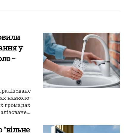
овили
ання у
ло –
тралізоване
ах навколо -
іх громадах
лізоване...
 "вільне