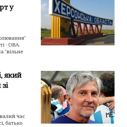
рт у
полювання"
і - ОВА.
а "вільне
, який
 зі
ивалий час
і, батько