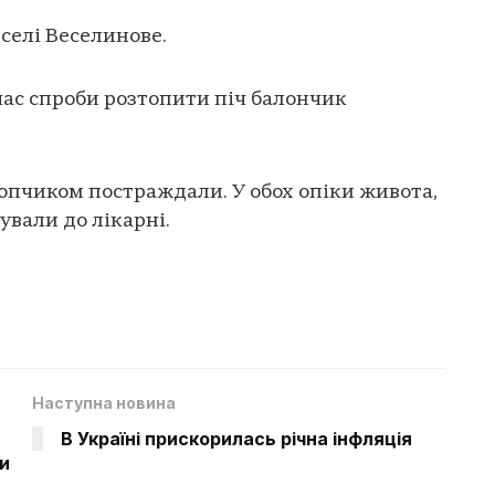
селі Веселинове.
час спроби розтопити піч балончик
лопчиком постраждали. У обох опіки живота,
зували до лікарні.
Наступна новина
В Україні прискорилась річна інфляція
ли