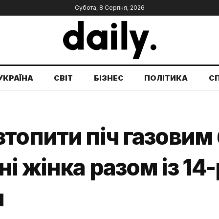
Субота, 8 Серпня, 2026
УКРАЇНА
СВІТ
БІЗНЕС
ПОЛІТИКА
С
топити піч газовим
і жінка разом із 14
и