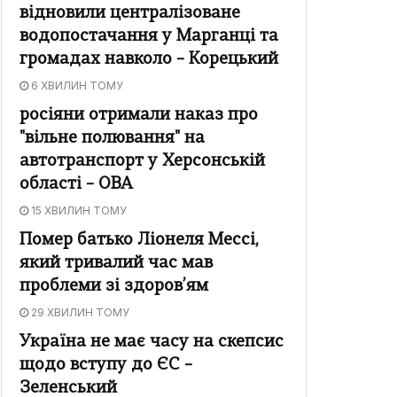
відновили централізоване
водопостачання у Марганці та
громадах навколо – Корецький
6 ХВИЛИН ТОМУ
росіяни отримали наказ про
"вільне полювання" на
автотранспорт у Херсонській
області – ОВА
15 ХВИЛИН ТОМУ
Помер батько Ліонеля Мессі,
який тривалий час мав
проблеми зі здоров’ям
29 ХВИЛИН ТОМУ
Україна не має часу на скепсис
щодо вступу до ЄС –
Зеленський