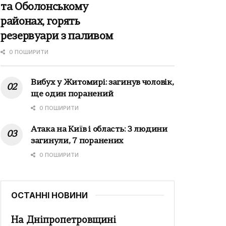
та Оболонському
районах, горять
резервуари з паливом
0 ПОШИРИТИ
Вибух у Житомирі: загинув чоловік,
ще один поранений
0 ПОШИРИТИ
Атака на Київ і область: 3 людини
загинули, 7 поранених
0 ПОШИРИТИ
ОСТАННІ НОВИНИ
На Дніпропетровщині