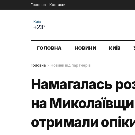
Головна
Контакти
Київ
+23°
ГОЛОВНА
НОВИНИ
КИЇВ
Головна
Новини від партнерів
Намагалась роз
на Миколаївщин
отримали опік