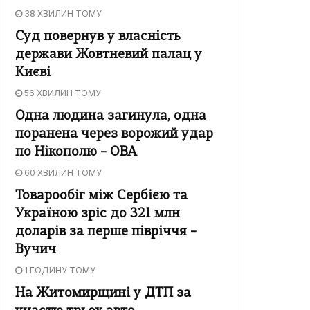
38 ХВИЛИН ТОМУ
Суд повернув у власність
держави Жовтневий палац у
Києві
56 ХВИЛИН ТОМУ
Одна людина загинула, одна
поранена через ворожий удар
по Нікополю – ОВА
60 ХВИЛИН ТОМУ
Товарообіг між Сербією та
Україною зріс до 321 млн
доларів за перше півріччя –
Вучич
1 ГОДИНУ ТОМУ
На Житомирщині у ДТП за