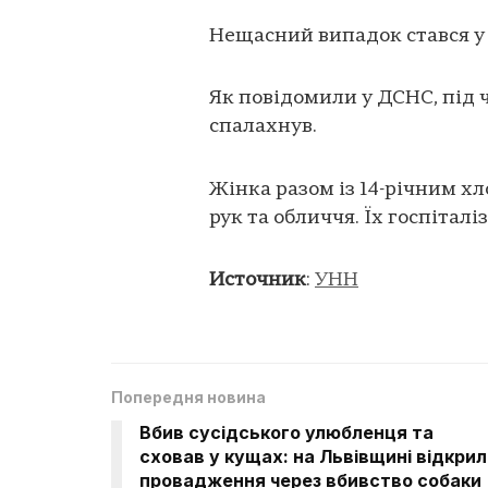
Нещасний випадок стався у 
Як повідомили у ДСНС, під 
спалахнув.
Жінка разом із 14-річним х
рук та обличчя. Їх госпіталі
Источник
:
УНН
Попередня новина
Вбив сусідського улюбленця та
сховав у кущах: на Львівщині відкри
провадження через вбивство собаки