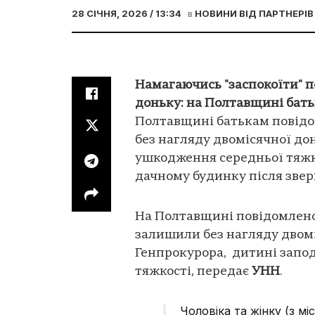
28 СІЧНЯ, 2026 / 13:34
в
НОВИНИ ВІД ПАРТНЕРІВ
Намагаючись "заспокоїти" п
доньку: на Полтавщині бат
Полтавщині батькам повідом
без нагляду двомісячної дон
ушкодження середньої тяжк
дачному будинку після звер
На Полтавщині повідомлено 
залишили без нагляду двомі
Генпрокурора, дитині запо
тяжкості, передає
УНН
.
Чоловіка та жінку (з мі