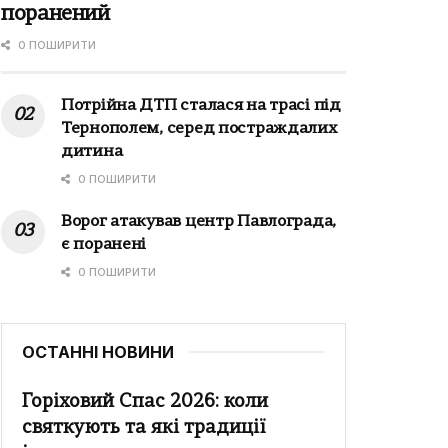
поранений
0 ПОШИРИТИ
Потрійна ДТП сталася на трасі під
Тернополем, серед постраждалих
дитина
0 ПОШИРИТИ
Ворог атакував центр Павлограда,
є поранені
0 ПОШИРИТИ
ОСТАННІ НОВИНИ
Горіховий Спас 2026: коли
святкують та які традиції