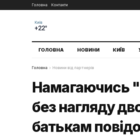
Головна
Контакти
Київ
+22°
ГОЛОВНА
НОВИНИ
КИЇВ
Головна
Новини від партнерів
Намагаючись "
без нагляду дв
батькам повідо