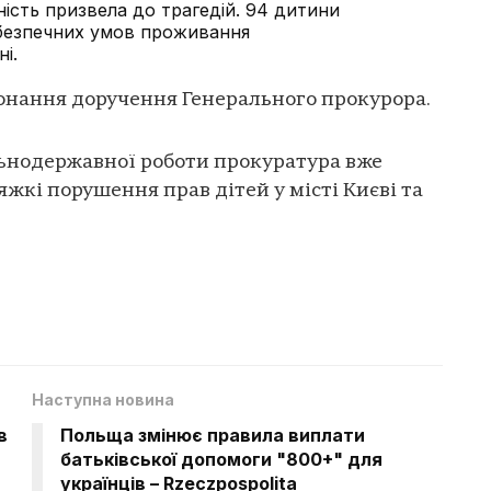
ність призвела до трагедій. 94 дитини
ебезпечних умов проживання
і.
онання доручення Генерального прокурора.
льнодержавної роботи прокуратура вже
жкі порушення прав дітей у місті Києві та
Наступна новина
в
Польща змінює правила виплати
батьківської допомоги "800+" для
українців – Rzeczpospolita