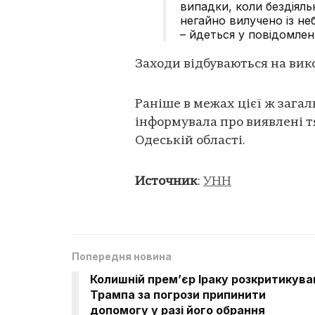
випадки, коли бездіяль
негайно вилучено із н
– йдеться у повідомленн
Заходи відбуваються на вик
Раніше в межах цієї ж зага
інформувала про виявлені тя
Одеській області.
Источник
:
УНН
Попередня новина
Колишній прем’єр Іраку розкритикува
Трампа за погрози припинити
допомогу у разі його обрання