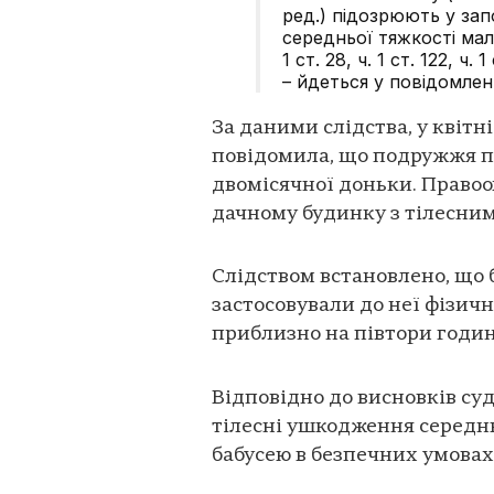
ред.) підозрюють у за
середньої тяжкості мало
1 ст. 28, ч. 1 ст. 122, ч.
– йдеться у повідомленн
За даними слідства, у квітні
повідомила, що подружжя по
двомісячної доньки. Право
дачному будинку з тілесн
Слідством встановлено, що 
застосовували до неї фізич
приблизно на півтори годин
Відповідно до висновків су
тілесні ушкодження середнь
бабусею в безпечних умовах