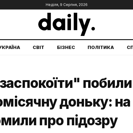
Неділя, 9 Серпня, 2026
УКРАЇНА
СВІТ
БІЗНЕС
ПОЛІТИКА
С
заспокоїти" побили
омісячну доньку: н
мили про підозру