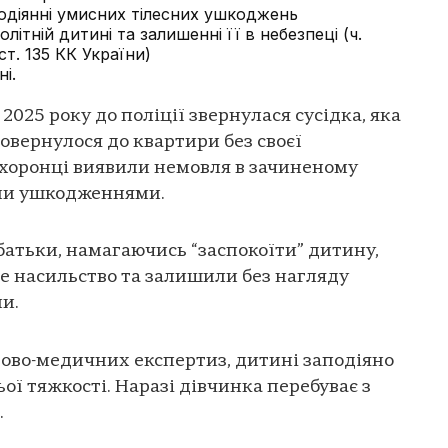
подіянні умисних тілесних ушкоджень
літній дитині та залишенні її в небезпеці (ч.
 1 ст. 135 КК України)
і.
 2025 року до поліції звернулася сусідка, яка
вернулося до квартири без своєї
охоронці виявили немовля в зачиненому
ими ушкодженнями.
батьки, намагаючись “заспокоїти” дитину,
не насильство та залишили без нагляду
и.
дово-медичних експертиз, дитині заподіяно
ої тяжкості. Наразі дівчинка перебуває з
.