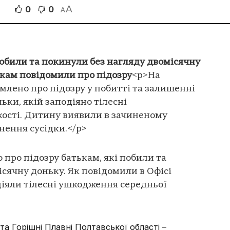
A
0
0
A
обили та покинули без нагляду двомісячну
ькам повідомили про підозру
<p>На
лено про підозру у побитті та залишенні
ьки, якій заподіяно тілесні
ості. Дитину виявили в зачиненому
нення сусідки.</p>
про підозру батькам, які побили та
сячну доньку. Як повідомили в Офісі
діяли тілесні ушкодження середньої
ста Горішні Плавні Полтавської області –