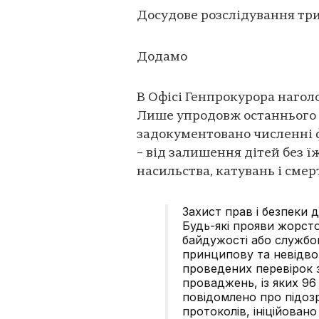
Досудове розслідування три
Додамо
В Офісі Генпрокурора нагол
Лише упродовж останнього м
задокументовано численні 
– від залишення дітей без ї
насильства, катувань і сме
Захист прав і безпеки 
Будь-які прояви жорст
байдужості або службо
принципову та невідво
проведених перевірок 
проваджень, із яких 96
повідомлено про підоз
протоколів, ініційован