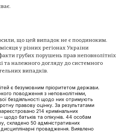
ває.
осили, що цей випадок не є поодиноким.
ісяця у різних регіонах України
факти грубих порушень прав неповнолітніх
жі та належного догляду до системного
ртельних випадків.
дітей є безумовним пріоритетом держави.
окого поводження з неповнолітніми,
вої бездіяльності щодо них отримують
ротну правову оцінку. За результатами
зареєстровано 214 кримінальних
 – щодо батьків та опікунів. 44 особам
ру, складено 50 адміністративних
о дисциплінарні провадження. Виявлено