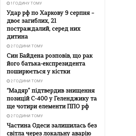
1 ГОДИНУ ТОМУ
Удар рф по Харкову 9 серпня –
двоє загиблих, 21
постраждалий, серед них
дитина
2 ГОДИНИ ТОМУ
Син Байдена розповів, що рак
його батька-експрезидента
поширюється у кістки
2 ГОДИНИ ТОМУ
“Мадяр” підтвердив знищення
позицій С-400 у Геленджику та
ще чотири елементи ППО рф
2 ГОДИНИ ТОМУ
Частина Одеси залишилась без
світла через локальну аварію