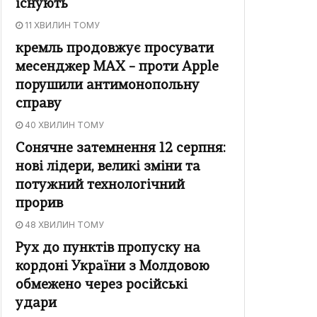
існують
11 ХВИЛИН ТОМУ
кремль продовжує просувати
месенджер MAX – проти Apple
порушили антимонопольну
справу
40 ХВИЛИН ТОМУ
Сонячне затемнення 12 серпня:
нові лідери, великі зміни та
потужний технологічний
прорив
48 ХВИЛИН ТОМУ
Рух до пунктів пропуску на
кордоні України з Молдовою
обмежено через російські
удари