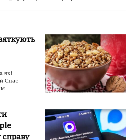
святкують
а які
ий Спас
им
ти
ple
 справу