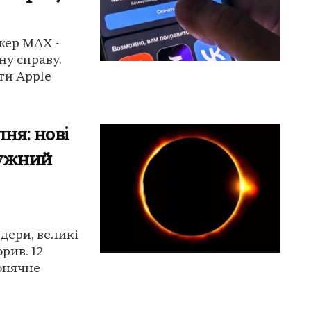
жер MAX -
у справу.
ти Apple
ня: нові
тужний
ідери, великі
рив. 12
сонячне