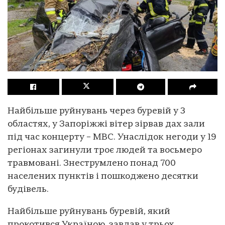
Найбільше руйнувань через буревій у 3
областях, у Запоріжжі вітер зірвав дах зали
під час концерту – МВС. Унаслідок негоди у 19
регіонах загинули троє людей та восьмеро
травмовані. Знеструмлено понад 700
населених пунктів і пошкоджено десятки
будівель.
Найбільше руйнувань буревій, який
прокотився Україною, завдав у трьох