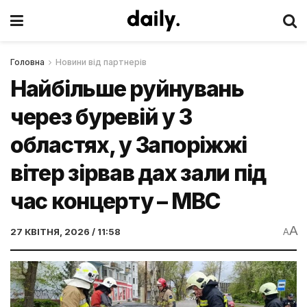
Головна
Новини від партнерів
Найбільше руйнувань
через буревій у 3
областях, у Запоріжжі
вітер зірвав дах зали під
час концерту – МВС
A
27 КВІТНЯ, 2026 / 11:58
A