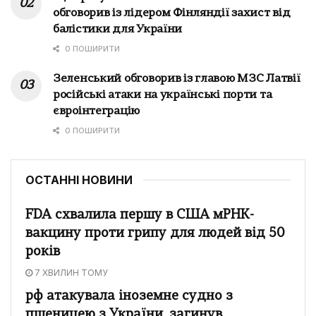
обговорив із лідером Фінляндії захист від
балістики для України
0 ПОШИРИТИ
Зеленський обговорив із главою МЗС Латвії
російські атаки на українські порти та
євроінтеграцію
0 ПОШИРИТИ
ОСТАННІ НОВИНИ
FDA схвалила першу в США мРНК-
вакцину проти грипу для людей від 50
років
7 ХВИЛИН ТОМУ
рф атакувала іноземне судно з
пшеницею з України, загинув