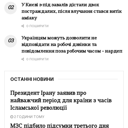
У Києві з-під завалів дістали двох
постраждалих, після влучання стався витік
аміаку
0 ПОШИРИТИ
Українцям можуть дозволити не
відповідати на робочі дзвінки та
повідомлення поза робочим часом – нардеп
0 ПОШИРИТИ
ОСТАННІ НОВИНИ
Президент Ірану заявив про
найважчий період для країни з часів
Ісламської революції
2 ГОДИНИ ТОМУ
МЗС підбило підсумки третього дня