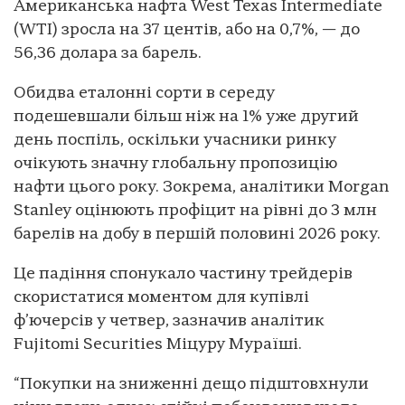
Американська нафта West Texas Intermediate
(WTI) зросла на 37 центів, або на 0,7%, — до
56,36 долара за барель.
Обидва еталонні сорти в середу
подешевшали більш ніж на 1% уже другий
день поспіль, оскільки учасники ринку
очікують значну глобальну пропозицію
нафти цього року. Зокрема, аналітики Morgan
Stanley оцінюють профіцит на рівні до 3 млн
барелів на добу в першій половині 2026 року.
Це падіння спонукало частину трейдерів
скористатися моментом для купівлі
ф’ючерсів у четвер, зазначив аналітик
Fujitomi Securities Міцуру Мураїші.
“Покупки на зниженні дещо підштовхнули