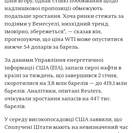
ціни вгору, однак стійкі побоювання щодо
надлишкової пропозиції обмежують
подальше зростання. Хоча ринки стежать за
подіями у Венесуелі, низхідний тренд,
імовірно, збережеться”, — сказав він,
прогнозуючи, що ціна WTI може опуститися
нижче 54 доларів за барель.
За даними Управління енергетичної
інформації США (EIA), запаси сирої нафти в
країні за тиждень, що завершився 2 січня,
скоротилися на 3,8 млн барелів — до 419,1 млн
барелів. Аналітики, опитані Reuters,
очікували зростання запасів на 447 тис.
барелів.
У середу високопосадовці США заявили, що
Сполучені Штати мають на невизначений час