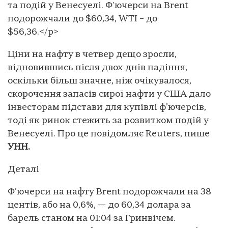
та подій у Венесуелі. Ф'ючерси на Brent
подорожчали до $60,34, WTI – до
$56,36.</p>
Ціни на нафту в четвер дещо зросли,
відновившись після двох днів падіння,
оскільки більш значне, ніж очікувалося,
скорочення запасів сирої нафти у США дало
інвесторам підстави для купівлі ф’ючерсів,
тоді як ринок стежить за розвитком подій у
Венесуелі. Про це повідомляє Reuters, пише
УНН.
Деталі
Ф’ючерси на нафту Brent подорожчали на 38
центів, або на 0,6%, — до 60,34 долара за
барель станом на 01:04 за Гринвічем.