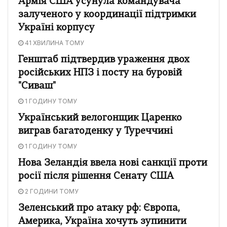
Армія США усунула командувача
залученого у координації підтримки
Україні корпусу
41 ХВИЛИНА ТОМУ
Генштаб підтвердив ураження двох
російських НПЗ і посту на буровій
"Сиваш"
1 ГОДИНУ ТОМУ
Український велогонщик Царенко
виграв багатоденку у Туреччині
1 ГОДИНУ ТОМУ
Нова Зеландія ввела нові санкції проти
росії після рішення Сенату США
2 ГОДИНИ ТОМУ
Зеленський про атаку рф: Європа,
Америка, Україна хочуть зупинити