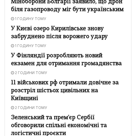
Міноборони Болгарії заявило, що дрон
біля газопроводу міг бути українським
1 ГОДИНУ ТОМУ
У Києві озеро Кирилівське знову
забруднено після ворожего удару
1 ГОДИНУ ТОМУ
У Фінляндії розробляють новий
екзамен для отримання громадянства
2 ГОДИНИ ТОМУ
11 військових рф отримали довічне за
розстріл шістьох цивільних на
Київщині
2 ГОДИНИ ТОМУ
Зеленський та прем'єр Сербії
обговорили спільні економічні та
логістичні проєкти