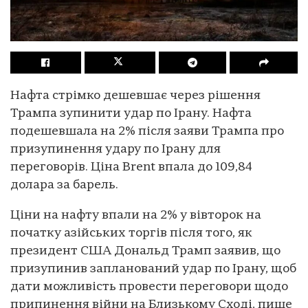
Нафта стрімко дешевшає через рішення
Трампа зупинити удар по Ірану. Нафта
подешевшала на 2% після заяви Трампа про
призупинення удару по Ірану для
переговорів. Ціна Brent впала до 109,84
долара за барель.
Ціни на нафту впали на 2% у вівторок на
початку азійських торгів після того, як
президент США Дональд Трамп заявив, що
призупинив запланований удар по Ірану, щоб
дати можливість провести переговори щодо
припинення війни на Близькому Сході, пише