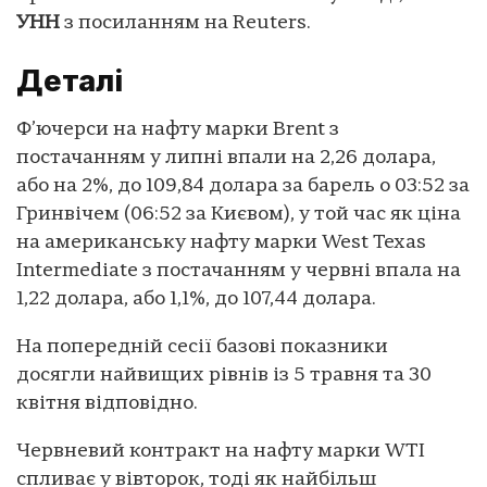
УНН
з посиланням на Reuters.
Деталі
Ф’ючерси на нафту марки Brent з
постачанням у липні впали на 2,26 долара,
або на 2%, до 109,84 долара за барель о 03:52 за
Гринвічем (06:52 за Києвом), у той час як ціна
на американську нафту марки West Texas
Intermediate з постачанням у червні впала на
1,22 долара, або 1,1%, до 107,44 долара.
На попередній сесії базові показники
досягли найвищих рівнів із 5 травня та 30
квітня відповідно.
Червневий контракт на нафту марки WTI
спливає у вівторок, тоді як найбільш