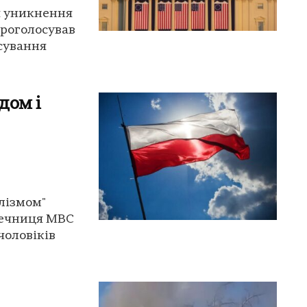
я уникнення
проголосував
сування
дом і
лізмом"
 Речниця МВС
чоловіків