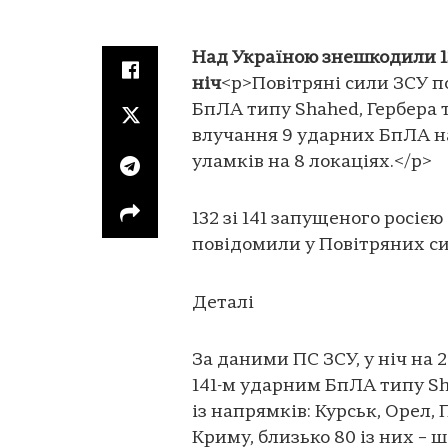
Над Україною знешкодили 13
ніч
<p>Повітряні сили ЗСУ по
БпЛА типу Shahed, Гербера т
влучання 9 ударних БпЛА на
уламків на 8 локаціях.</p>
132 зі 141 запущеного росіє
повідомили у Повітряних с
Деталі
За даними ПС ЗСУ, у ніч на 2
141-м ударним БпЛА типу Sh
із напрямків: Курськ, Орел,
Криму, близько 80 із них – 