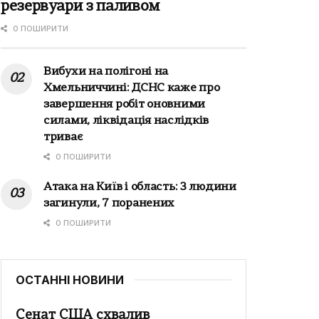
резервуари з паливом
0 ПОШИРИТИ
Вибухи на полігоні на
Хмельниччині: ДСНС каже про
завершення робіт оновними
силами, ліквідація наслідків
триває
0 ПОШИРИТИ
Атака на Київ і область: 3 людини
загинули, 7 поранених
0 ПОШИРИТИ
ОСТАННІ НОВИНИ
Сенат США схвалив