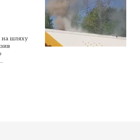
и на шляху
азив
о
.