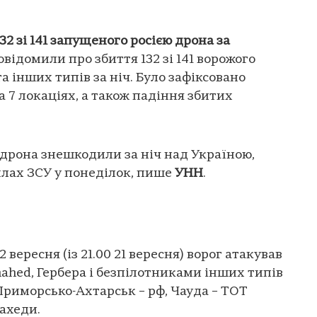
2 зі 141 запущеного росією дрона за
відомили про збиття 132 зі 141 ворожого
а інших типів за ніч. Було зафіксовано
 7 локаціях, а також падіння збитих
ю дрона знешкодили за ніч над Україною,
илах ЗСУ у понеділок, пише
УНН
.
2 вересня (із 21.00 21 вересня) ворог атакував
ahed, Гербера і безпілотниками інших типів
 Приморсько-Ахтарськ – рф, Чауда – ТОТ
шахеди.