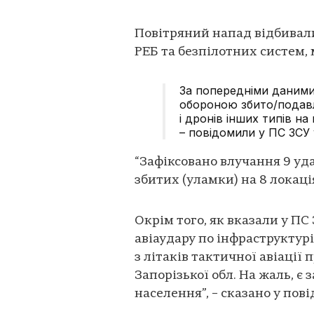
Повітряний напад відбивали 
РЕБ та безпілотних систем, 
За попередніми даними
обороною збито/подавл
і дронів інших типів на 
– повідомили у ПС ЗСУ
“Зафіксовано влучання 9 уд
збитих (уламки) на 8 локація
Окрім того, як вказали у ПС 
авіаудару по інфраструктурі
з літаків тактичної авіації
Запорізької обл. На жаль, є
населення”, – сказано у пов