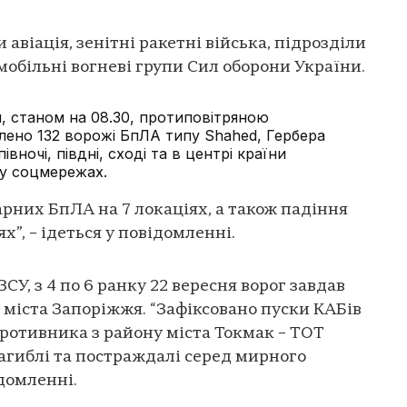
авіація, зенітні ракетні війська, підрозділи
мобільні вогневі групи Сил оборони України.
, станом на 08.30, протиповітряною
ено 132 ворожі БпЛА типу Shahed, Гербера
півночі, півдні, сході та в центрі країни
 у соцмережах.
арних БпЛА на 7 локаціях, а також падіння
х”, – ідеться у повідомленні.
ЗСУ, з 4 по 6 ранку 22 вересня ворог завдав
 міста Запоріжжя. “Зафіксовано пуски КАБів
 противника з району міста Токмак – ТОТ
 загиблі та постраждалі серед мирного
ідомленні.