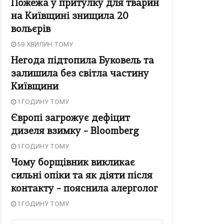
Пожежа у притулку для тварин
на Київщині знищила 20
вольєрів
59 ХВИЛИН ТОМУ
Негода підтопила Буковель та
залишила без світла частину
Київщини
1 ГОДИНУ ТОМУ
Європі загрожує дефіцит
дизеля взимку – Bloomberg
1 ГОДИНУ ТОМУ
Чому борщівник викликає
сильні опіки та як діяти після
контакту – пояснила алерголог
1 ГОДИНУ ТОМУ