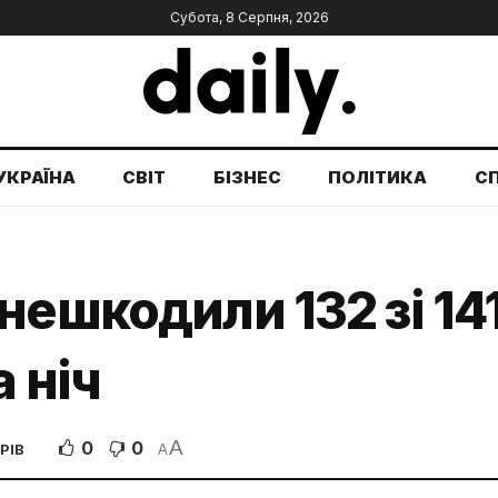
Субота, 8 Серпня, 2026
УКРАЇНА
СВІТ
БІЗНЕС
ПОЛІТИКА
С
нешкодили 132 зі 14
 ніч
A
0
0
РІВ
A