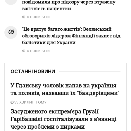
повідомили про підозру через втрачену
вагітність пацієнтки
0 ПОШИРИТИ
"Це врятує багато життів": Зеленський
обговорив із лідером Фінляндії захист від
балістики для України
0 ПОШИРИТИ
ОСТАННІ НОВИНИ
У Гданську чоловік напав на українця
та поляків, назвавши їх "бандерівцями"
55 ХВИЛИН ТОМУ
Засудженого експрем'єра Грузії
Гарібашвілі госпіталізували з в'язниці
через проблеми з нирками