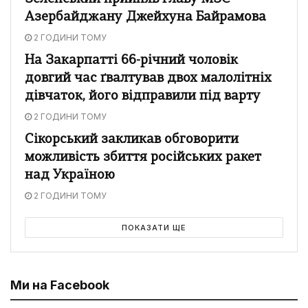
Азербайджану Джейхуна Байрамова
2 ГОДИНИ ТОМУ
На Закарпатті 66-річний чоловік
довгий час ґвалтував двох малолітніх
дівчаток, його відправили під варту
2 ГОДИНИ ТОМУ
Сікорський закликав обговорити
можливість збиття російських ракет
над Україною
2 ГОДИНИ ТОМУ
ПОКАЗАТИ ЩЕ
Ми на Facebook