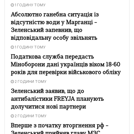
1 ГОДИНУ ТОМУ
Абсолютно ганебна ситуація із
відсутністю води у Марганці –
Зеленський запевнив, що
відповідальну особу звільнять
1 ГОДИНУ ТОМУ
Податкова служба передасть
Міноборони дані українців віком 18-60
років для перевірки військового обліку
2 ГОДИНИ ТОМУ
Зеленський заявив, що до
антибалістики FREYJA планують
долучитися нові партнери
2 ГОДИНИ ТОМУ
Вперше з початку вторгнення рф –
Зеленський прийняв главу МЗС