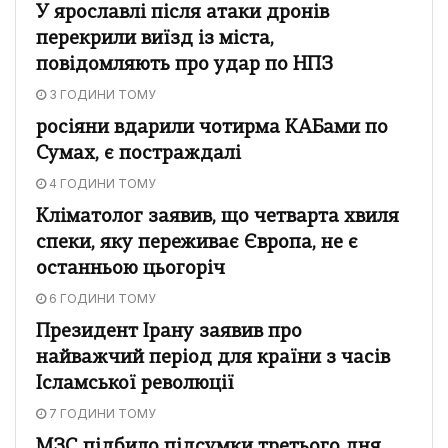
У ярославлі після атаки дронів
перекрили виїзд із міста,
повідомляють про удар по НПЗ
3 ГОДИНИ ТОМУ
росіяни вдарили чотирма КАБами по
Сумах, є постраждалі
4 ГОДИНИ ТОМУ
Кліматолог заявив, що четварта хвиля
спеки, яку переживає Європа, не є
останньою цьогоріч
6 ГОДИНИ ТОМУ
Президент Ірану заявив про
найважчий період для країни з часів
Ісламської революції
7 ГОДИНИ ТОМУ
МЗС підбило підсумки третього дня