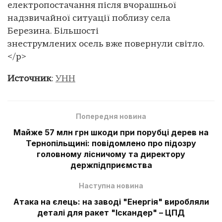
електропостачання після вчорашньої
надзвичайної ситуації поблизу села
Березина. Більшості
знеструмлених осель вже повернули світло.
</p>
Источник
:
УНН
Попередня новина
Майже 57 млн грн шкоди при порубці дерев на
Тернопільщині: повідомлено про підозру
головному лісничому та директору
держпідприємства
Наступна новина
Атака на єлець: на заводі "Енергія" виробляли
деталі для ракет "Іскандер" – ЦПД