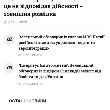
це не відповідає дійсності –
зовнішня розвідка
0 ПОШИРИТИ
Зеленський обговорив із главою МЗС Латвії
російські атаки на українські порти та
євроінтеграцію
0 ПОШИРИТИ
"Це врятує багато життів": Зеленський
обговорив із лідером Фінляндії захист від
балістики для України
0 ПОШИРИТИ
ОСТАННІ НОВИНИ