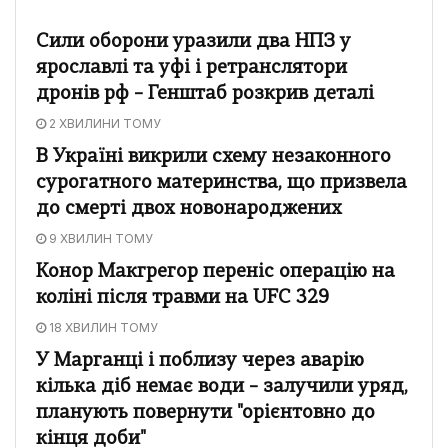
Сили оборони уразили два НПЗ у
ярославлі та уфі і ретранслятори
дронів рф – Генштаб розкрив деталі
2 ХВИЛИНИ ТОМУ
В Україні викрили схему незаконного
сурогатного материнства, що призвела
до смерті двох новонароджених
9 ХВИЛИН ТОМУ
Конор Макгрегор переніс операцію на
коліні після травми на UFC 329
18 ХВИЛИН ТОМУ
У Марганці і поблизу через аварію
кілька діб немає води – залучили уряд,
планують повернути "орієнтовно до
кінця доби"