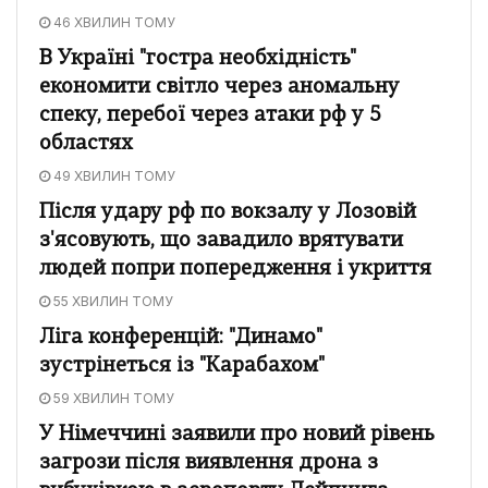
46 ХВИЛИН ТОМУ
В Україні "гостра необхідність"
економити світло через аномальну
спеку, перебої через атаки рф у 5
областях
49 ХВИЛИН ТОМУ
Після удару рф по вокзалу у Лозовій
з'ясовують, що завадило врятувати
людей попри попередження і укриття
55 ХВИЛИН ТОМУ
Ліга конференцій: "Динамо"
зустрінеться із "Карабахом"
59 ХВИЛИН ТОМУ
У Німеччині заявили про новий рівень
загрози після виявлення дрона з