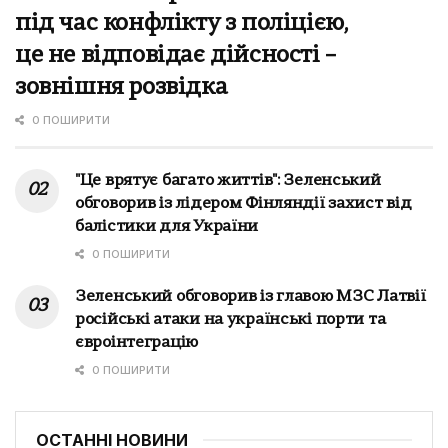
під час конфлікту з поліцією,
це не відповідає дійсності –
зовнішня розвідка
0 ПОШИРИТИ
"Це врятує багато життів": Зеленський
обговорив із лідером Фінляндії захист від
балістики для України
0 ПОШИРИТИ
Зеленський обговорив із главою МЗС Латвії
російські атаки на українські порти та
євроінтеграцію
0 ПОШИРИТИ
ОСТАННІ НОВИНИ