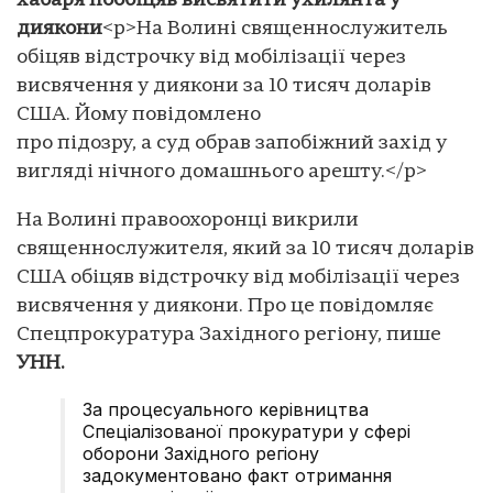
хабаря пообіцяв висвятити ухилянта у
диякони
<p>На Волині священнослужитель
обіцяв відстрочку від мобілізації через
висвячення у диякони за 10 тисяч доларів
США. Йому повідомлено
про підозру, а суд обрав запобіжний захід у
вигляді нічного домашнього арешту.</p>
На Волині правоохоронці викрили
священнослужителя, який за 10 тисяч доларів
США обіцяв відстрочку від мобілізації через
висвячення у диякони. Про це повідомляє
Спецпрокуратура Західного регіону, пише
УНН.
За процесуального керівництва
Спеціалізованої прокуратури у сфері
оборони Західного регіону
задокументовано факт отримання