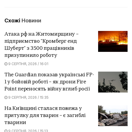
Схожі
Новини
Атака рф на Житомирщину –
підприємство "Кромберг енд
Шуберт" з 3500 працівників
призупинило роботу
9 СЕРПНЯ, 2026 / 16:01
The Guardian показав українські FP-
1 у бойовій роботі – як дрони Fire
Point переносять війну вглиб росії
9 СЕРПНЯ, 2026 / 15:35
На Київщині сталася пожежа у
притулку для тварин – є загиблі
тварини
9 СЕРПНЯ, 2026 / 15:13