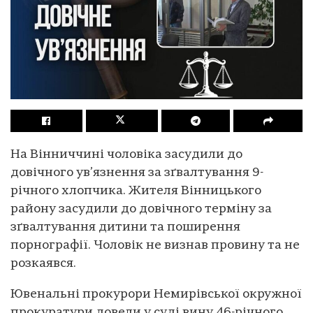
На Вінниччині чоловіка засудили до
довічного ув’язнення за зґвалтування 9-
річного хлопчика. Жителя Вінницького
району засудили до довічного терміну за
зґвалтування дитини та поширення
порнографії. Чоловік не визнав провину та не
розкаявся.
Ювенальні прокурори Немирівської окружної
прокуратури довели у суді вину 46-річного