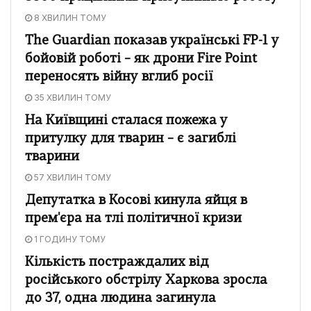
8 ХВИЛИН ТОМУ
The Guardian показав українські FP-1 у
бойовій роботі – як дрони Fire Point
переносять війну вглиб росії
35 ХВИЛИН ТОМУ
На Київщині сталася пожежа у
притулку для тварин – є загиблі
тварини
57 ХВИЛИН ТОМУ
Депутатка в Косові кинула яйця в
прем'єра на тлі політичної кризи
1 ГОДИНУ ТОМУ
Кількість постраждалих від
російського обстрілу Харкова зросла
до 37, одна людина загинула