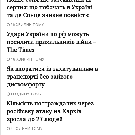
Повне сонячне затемнення 12
серпня: що побачать в Україні
та де Сонце зникне повністю
26 ХВИЛИН ТОМУ
Удари України по рф можуть
посилити прихильників війни –
The Times
48 ХВИЛИН ТОМУ
Як впоратися із захитуванням в
транспорті без зайвого
дискомфорту
1 ГОДИНУ ТОМУ
Кількість постраждалих через
російську атаку на Харків
зросла до 27 людей
2 ГОДИНИ ТОМУ