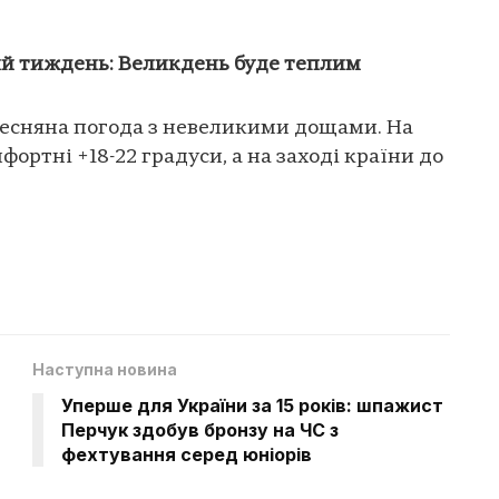
ий тиждень: Великдень буде теплим
 весняна погода з невеликими дощами. На
ртні +18-22 градуси, а на заході країни до
Наступна новина
Уперше для України за 15 років: шпажист
Перчук здобув бронзу на ЧС з
фехтування серед юніорів