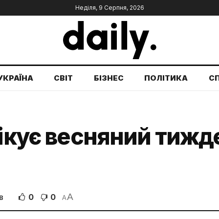
Неділя, 9 Серпня, 2026
УКРАЇНА
СВІТ
БІЗНЕС
ПОЛІТИКА
С
чікує весняний тиж
A
0
0
В
A