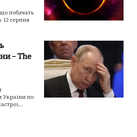
 що побачать
. 12 серпня
ь
ни – The
и
и України по
строї,...