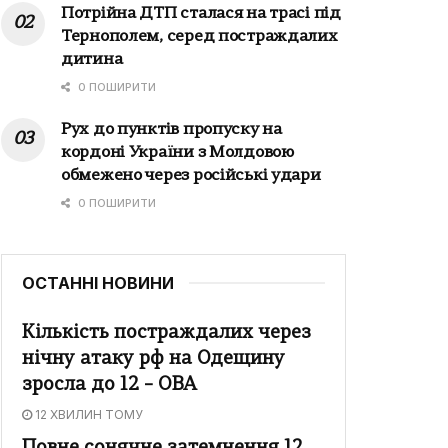
Потрійна ДТП сталася на трасі під
Тернополем, серед постраждалих
дитина
0 ПОШИРИТИ
Рух до пунктів пропуску на
кордоні України з Молдовою
обмежено через російські удари
0 ПОШИРИТИ
ОСТАННІ НОВИНИ
Кількість постраждалих через
нічну атаку рф на Одещину
зросла до 12 – ОВА
12 ХВИЛИН ТОМУ