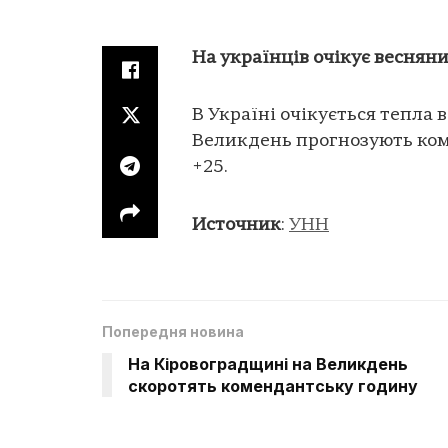
На українців очікує веснян
В Україні очікується тепла
Великдень прогнозують комфо
+25.
Источник
:
УНН
Попередня новина
На Кіровоградщині на Великдень
скоротять комендантську годину