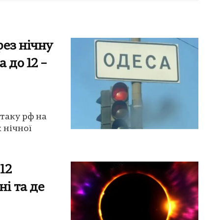
рез нічну
 до 12 –
таку рф на
 нічної
12
ні та де