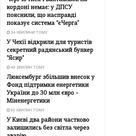
кордоні немає: у ДПСУ
пояснили, що насправді
показує система “єЧерга”
34 ХВИЛИНИ ТОМУ
У Чехії відкрили для туристів
секретний радянський бункер
"Ясир"
46 ХВИЛИН ТОМУ
Люксембург збільшив внесок у
Фонд підтримки енергетики
України до 30 млн євро –
Міненергетики
50 ХВИЛИН ТОМУ
У Києві два райони частково
залишились без світла через