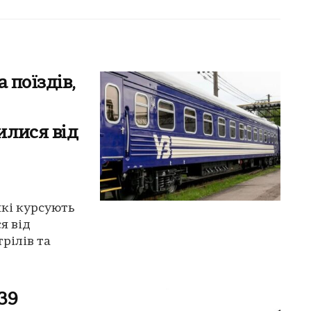
 поїздів,
илися від
які курсують
я від
рілів та
39