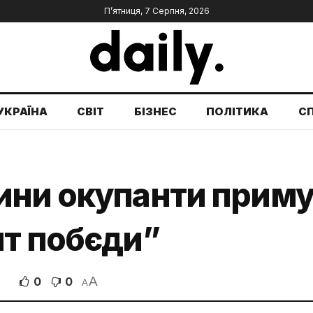
П’ятниця, 7 Серпня, 2026
УКРАЇНА
СВІТ
БІЗНЕС
ПОЛІТИКА
С
ини окупанти прим
нт побєди”
A
0
0
A