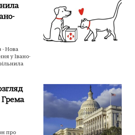
ьнила
ано-
 - Нова
ня у Івано-
звільнила
озгляд
ї Грема
он про