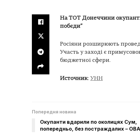
На ТОТ Донеччини окупант
побєди”
Росіяни розширюють провед
Участь у заході є примусово
бюджетної сфери.
Источник
:
УНН
Попередня новина
Окупанти вдарили по околицях Сум,
попередньо, без постраждалих – ОВ