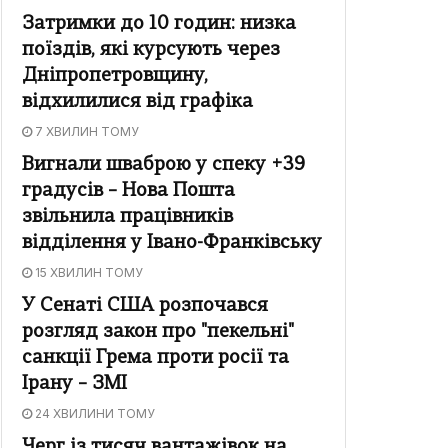
Затримки до 10 годин: низка
поїздів, які курсують через
Дніпропетровщину,
відхилилися від графіка
7 ХВИЛИН ТОМУ
Вигнали шваброю у спеку +39
градусів – Нова Пошта
звільнила працівників
відділення у Івано-Франківську
15 ХВИЛИН ТОМУ
У Сенаті США розпочався
розгляд закон про "пекельні"
санкції Грема проти росії та
Ірану – ЗМІ
24 ХВИЛИНИ ТОМУ
Черг із тисяч вантажівок на