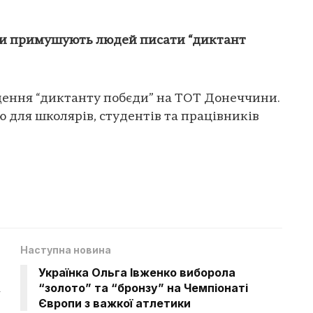
и примушують людей писати “диктант
ення “диктанту побєди” на ТОТ Донеччини.
ю для школярів, студентів та працівників
Наступна новина
Українка Ольга Івженко виборола
А
“золото” та “бронзу” на Чемпіонаті
Європи з важкої атлетики