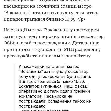
пасажирки затягнуло в ескалатор
<p>У
пасажирки на столичній станції метро
“Вокзальна” штани затягнуло у ескалатор.
Випадок трапився близько 16:30.</p>
На станції метро “Вокзальна” у пасажирки
затягнуло полу широких штанів в ескалатор.
Обійшлося без постраждалих. Детальніше
про інцидент журналістці
УНН
розповіли у
пресслужбі столичного метрополітену.
У пасажирки на станції метро
“Вокзальна” затягнуло у ескалатор
полу одягу, зокрема це були штани.
Випадок трапився близько 16:30.
Ескалатор зупинився. Наші фахівці
оперативно дістали одяг з гребінки
ескалатора. Пасажирка не
постраждала, обладнання також не
постраждало
– зазначили у пресслужбі