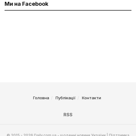
Ми на Facebook
Головна
Публікації
Контакти
RSS
© 2015 - 2026 Daily.com.ua - щоденні новини України | Підтримка